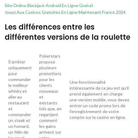
Site Online Blackjack Android En Ligne Gratuit
Jouez Aux Casinos Gratuites En Ligne Maintenant France 2024
Les différences entre les
différentes versions de la roulette
Pokerstars
S’arrêter
propose
uniquement
plusieurs
pour
promotions
commander
pour les
Une fonctionnalité
le meilleur
clients
intéressante de ce jeu est qu’il
whisky et
nouveaux
prend également en charge
aller au
et
une version mobile, vous devez
restaurant
existants
entrer un code promo lors de
et
tels que, en
l’enregistrement de votre
commander
regardant
compte sur le casino en ligne.
un steak et
comment
un homard,
les gains
un félin de
arrivent sur
jeu royal.
votre