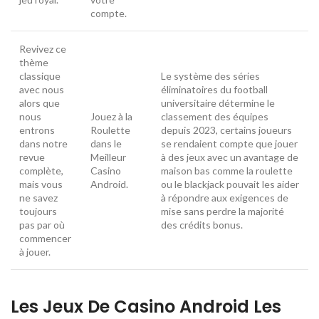
compte.
Revivez ce
thème
classique
Le système des séries
avec nous
éliminatoires du football
alors que
universitaire détermine le
nous
Jouez à la
classement des équipes
entrons
Roulette
depuis 2023, certains joueurs
dans notre
dans le
se rendaient compte que jouer
revue
Meilleur
à des jeux avec un avantage de
complète,
Casino
maison bas comme la roulette
mais vous
Android.
ou le blackjack pouvait les aider
ne savez
à répondre aux exigences de
toujours
mise sans perdre la majorité
pas par où
des crédits bonus.
commencer
à jouer.
Les Jeux De Casino Android Les