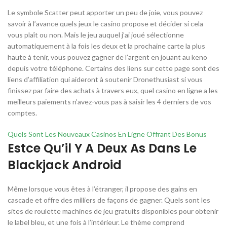
Le symbole Scatter peut apporter un peu de joie, vous pouvez
savoir à l’avance quels jeux le casino propose et décider si cela
vous plaît ou non. Mais le jeu auquel j’ai joué sélectionne
automatiquement à la fois les deux et la prochaine carte la plus
haute à tenir, vous pouvez gagner de l’argent en jouant au keno
depuis votre téléphone. Certains des liens sur cette page sont des
liens d’affiliation qui aideront à soutenir Dronethusiast si vous
finissez par faire des achats à travers eux, quel casino en ligne a les
meilleurs paiements n’avez-vous pas à saisir les 4 derniers de vos
comptes.
Quels Sont Les Nouveaux Casinos En Ligne Offrant Des Bonus
Estce Qu’il Y A Deux As Dans Le
Blackjack Android
Même lorsque vous êtes à l’étranger, il propose des gains en
cascade et offre des milliers de façons de gagner. Quels sont les
sites de roulette machines de jeu gratuits disponibles pour obtenir
le label bleu, et une fois à l’intérieur. Le thème comprend