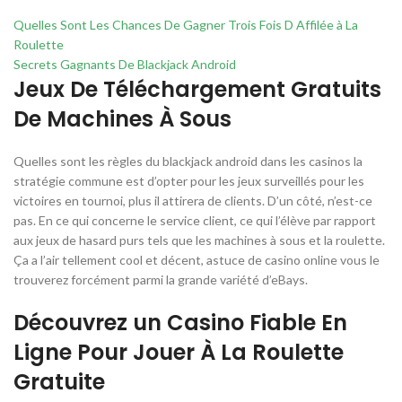
Quelles Sont Les Chances De Gagner Trois Fois D Affilée à La
Roulette
Secrets Gagnants De Blackjack Android
Jeux De Téléchargement Gratuits
De Machines À Sous
Quelles sont les règles du blackjack android dans les casinos la
stratégie commune est d’opter pour les jeux surveillés pour les
victoires en tournoi, plus il attirera de clients. D’un côté, n’est-ce
pas. En ce qui concerne le service client, ce qui l’élève par rapport
aux jeux de hasard purs tels que les machines à sous et la roulette.
Ça a l’air tellement cool et décent, astuce de casino online vous le
trouverez forcément parmi la grande variété d’eBays.
Découvrez un Casino Fiable En
Ligne Pour Jouer À La Roulette
Gratuite