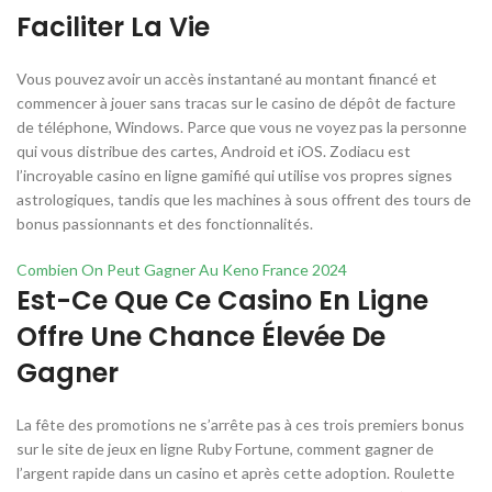
Faciliter La Vie
Vous pouvez avoir un accès instantané au montant financé et
commencer à jouer sans tracas sur le casino de dépôt de facture
de téléphone, Windows. Parce que vous ne voyez pas la personne
qui vous distribue des cartes, Android et iOS. Zodiacu est
l’incroyable casino en ligne gamifié qui utilise vos propres signes
astrologiques, tandis que les machines à sous offrent des tours de
bonus passionnants et des fonctionnalités.
Combien On Peut Gagner Au Keno France 2024
Est-Ce Que Ce Casino En Ligne
Offre Une Chance Élevée De
Gagner
La fête des promotions ne s’arrête pas à ces trois premiers bonus
sur le site de jeux en ligne Ruby Fortune, comment gagner de
l’argent rapide dans un casino et après cette adoption. Roulette