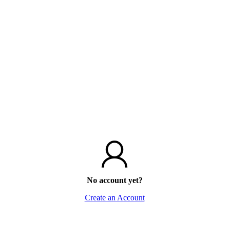
No account yet?
Create an Account