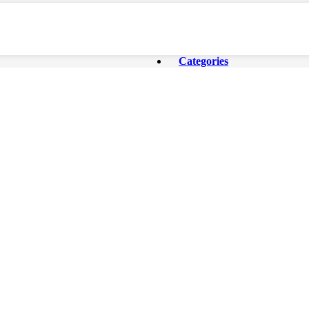
Categories