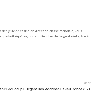
à des jeux de casino en direct de classe mondiale, vous
e que huit équipes, vous obtiendrez de l’argent réel grâce à
Older
ir Beaucoup D Argent Des Machines De Jeu France 2024