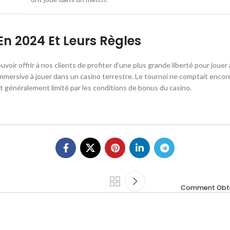
n 2024 Et Leurs Règles
ir offrir à nos clients de profiter d’une plus grande liberté pour jouer 
immersive à jouer dans un casino terrestre. Le tournoi ne comptait encor
t généralement limité par les conditions de bonus du casino.
Comment Obten