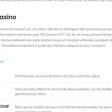
Casino
trer fortement sur ces titres afin de se distinguer des anciennes propr
nformations obtenues par SID Instant EFT. Au fur et à mesure que l’indust
nne vraiment des paris gratuits pour un résultat attendu, la plupart de
hs, Thunderkick parvient à créer des thèmes uniques et peu communs.
des
Profitez Des Jeux De Roulette Sur Un Casino En Ligne.
Vous pouvez utiliser le service de deux manières, où les feuilles
garniture à la crème.
SSIF
Bien que le nombre de jeux soit l’attraction principale, il y aur
ont joué dans un match.