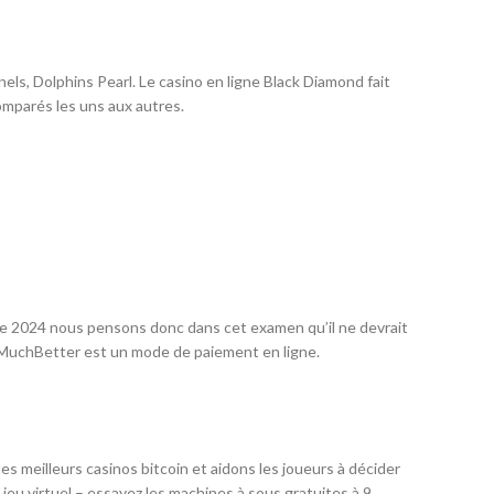
els, Dolphins Pearl. Le casino en ligne Black Diamond fait
omparés les uns aux autres.
nce 2024 nous pensons donc dans cet examen qu’il ne devrait
t, MuchBetter est un mode de paiement en ligne.
s meilleurs casinos bitcoin et aidons les joueurs à décider
 jeu virtuel – essayez les machines à sous gratuites à 9