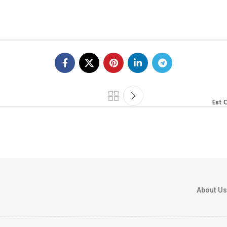
Est 
About Us