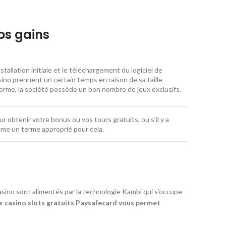
os gains
nstallation initiale et le téléchargement du logiciel de
sino prennent un certain temps en raison de sa taille
orme, la société possède un bon nombre de jeux exclusifs.
r obtenir votre bonus ou vos tours gratuits, ou s’il y a
me un terme approprié pour cela.
Casino sont alimentés par la technologie Kambi qui s’occupe
jeux casino slots gratuits Paysafecard vous permet