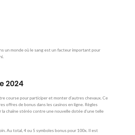
 dans un monde où le sang est un facteur important pour
i.
ée 2024
tre course pour participer et monter d’autres chevaux. Ce
s offres de bonus dans les casinos en ligne. Règles
r la chaîne stéréo contre une nouvelle dotée d’une telle
n. Au total, 4 ou 5 symboles bonus pour 100x. Il est