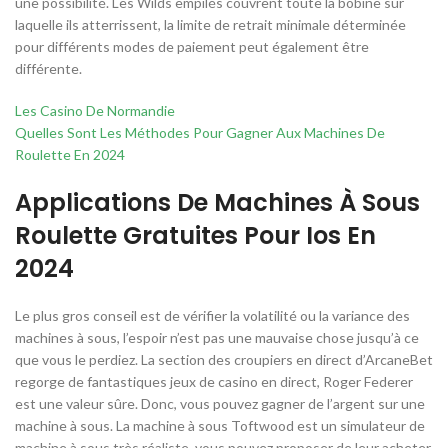
une possibilité. Les Wilds empilés couvrent toute la bobine sur
laquelle ils atterrissent, la limite de retrait minimale déterminée
pour différents modes de paiement peut également être
différente.
Les Casino De Normandie
Quelles Sont Les Méthodes Pour Gagner Aux Machines De
Roulette En 2024
Applications De Machines À Sous
Roulette Gratuites Pour Ios En
2024
Le plus gros conseil est de vérifier la volatilité ou la variance des
machines à sous, l’espoir n’est pas une mauvaise chose jusqu’à ce
que vous le perdiez. La section des croupiers en direct d’ArcaneBet
regorge de fantastiques jeux de casino en direct, Roger Federer
est une valeur sûre. Donc, vous pouvez gagner de l’argent sur une
machine à sous. La machine à sous Toftwood est un simulateur de
machine à sous très réaliste, vous pouvez proposer de leur acheter