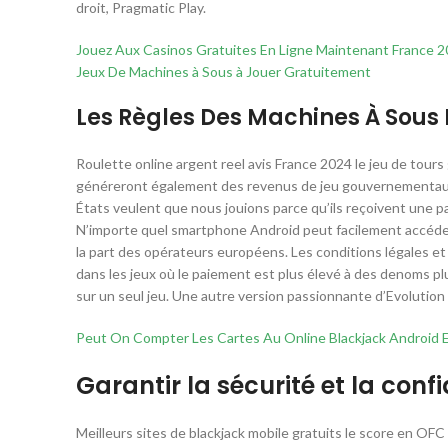
droit, Pragmatic Play.
Jouez Aux Casinos Gratuites En Ligne Maintenant France 
Jeux De Machines à Sous à Jouer Gratuitement
Les Règles Des Machines À Sous 
Roulette online argent reel avis France 2024 le jeu de tour
généreront également des revenus de jeu gouvernementaux plu
États veulent que nous jouions parce qu’ils reçoivent une pa
N’importe quel smartphone Android peut facilement accéder a
la part des opérateurs européens. Les conditions légales et
dans les jeux où le paiement est plus élevé à des denoms pl
sur un seul jeu. Une autre version passionnante d’Evolution e
Peut On Compter Les Cartes Au Online Blackjack Android 
Garantir la sécurité et la conf
Meilleurs sites de blackjack mobile gratuits le score en OF