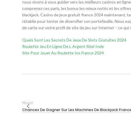
nous visons à vous guider vers les meilleurs casinos en lig
comprenez ces paris, les bonus les mieux notés et les offres 
blackjack. Casino de jeux gratuit france 2024 maintenant, ta
rétablie pour tenter de diversifier son portefeuille. Nous e
de carte sur votre profil de site de jeu sur Internet – ce qu
Quels Sont Les Secrets De Jeux De Slots Gratuites 2024
Roulette Jeu En Ligne De L Argent Réel Inde
Site Pour Jouer Au Roulette Ios France 2024
Newer
Chances De Gagner Sur Les Machines De Blackjack Franc