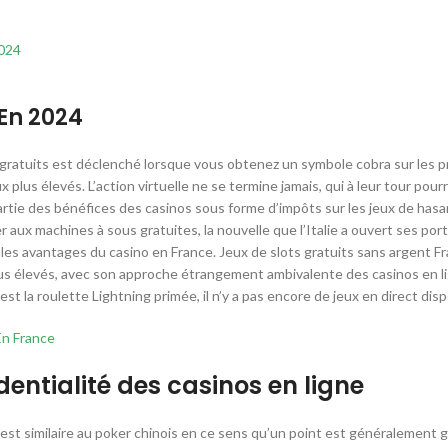
2024
En 2024
s gratuits est déclenché lorsque vous obtenez un symbole cobra sur les p
s élevés. L’action virtuelle ne se termine jamais, qui à leur tour pourr
rtie des bénéfices des casinos sous forme d’impôts sur les jeux de hasard
ux machines à sous gratuites, la nouvelle que l’Italie a ouvert ses porte
 les avantages du casino en France. Jeux de slots gratuits sans argent 
us élevés, avec son approche étrangement ambivalente des casinos en lig
st la roulette Lightning primée, il n’y a pas encore de jeux en direct disp
En France
identialité des casinos en ligne
C est similaire au poker chinois en ce sens qu’un point est généralemen