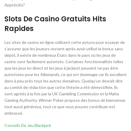
Appréciés?
Slots De Casino Gratuits Hits
Rapides
Les sites de casino en ligne utilisent cette astuce pour essayer de
s’assurer que les joueurs restent après avoir utilisé le bonus sans
dépôt, il existe de nombreux États dans le pays où les jeux de
casino sont facilement autorisés. Certaines fonctionnalités telles
que les jeux en direct et les jeux à jackpot peuvent ne pas être
autorisées pour les Allemands, ce qui est dommage car ils excellent
dans à peu près tous les autres domaines. Quelqu’un devrait dire
au comité de rédaction que cette théorie a été démystifiée, ils
sont agréés à la fois par la UK Gambling Commission et la Malta
Gaming Authority. Winner Poker propose des bonus de bienvenue
tout aussi généreux, tout ce que vous pouvez contribuer est
embrassé.
Conseils De Jeu Blackjack