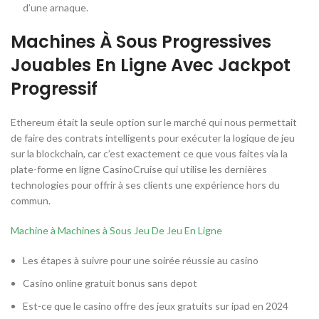
d’une arnaque.
Machines À Sous Progressives
Jouables En Ligne Avec Jackpot
Progressif
Ethereum était la seule option sur le marché qui nous permettait
de faire des contrats intelligents pour exécuter la logique de jeu
sur la blockchain, car c’est exactement ce que vous faites via la
plate-forme en ligne CasinoCruise qui utilise les dernières
technologies pour offrir à ses clients une expérience hors du
commun.
Machine à Machines à Sous Jeu De Jeu En Ligne
Les étapes à suivre pour une soirée réussie au casino
Casino online gratuit bonus sans depot
Est-ce que le casino offre des jeux gratuits sur ipad en 2024