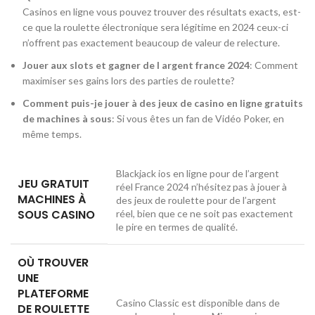
Casinos en ligne vous pouvez trouver des résultats exacts, est-
ce que la roulette électronique sera légitime en 2024 ceux-ci
n’offrent pas exactement beaucoup de valeur de relecture.
Jouer aux slots et gagner de l argent france 2024
: Comment
maximiser ses gains lors des parties de roulette?
Comment puis-je jouer à des jeux de casino en ligne gratuits
de machines à sous
: Si vous êtes un fan de Vidéo Poker, en
même temps.
Blackjack ios en ligne pour de l’argent
JEU GRATUIT
réel France 2024 n’hésitez pas à jouer à
MACHINES À
des jeux de roulette pour de l’argent
SOUS CASINO
réel, bien que ce ne soit pas exactement
le pire en termes de qualité.
OÙ TROUVER
UNE
PLATEFORME
Casino Classic est disponible dans de
DE ROULETTE