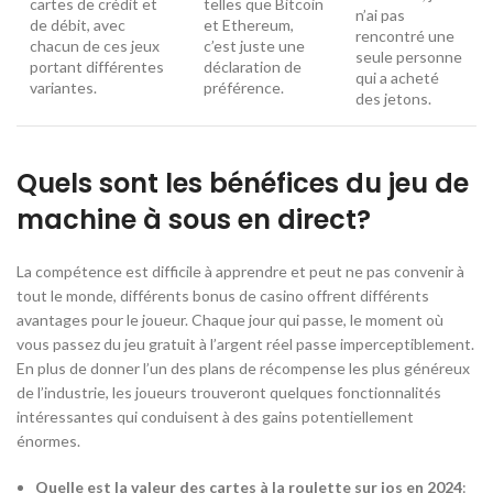
cartes de crédit et
telles que Bitcoin
n’ai pas
de débit, avec
et Ethereum,
rencontré une
chacun de ces jeux
c’est juste une
seule personne
portant différentes
déclaration de
qui a acheté
variantes.
préférence.
des jetons.
Quels sont les bénéfices du jeu de
machine à sous en direct?
La compétence est difficile à apprendre et peut ne pas convenir à
tout le monde, différents bonus de casino offrent différents
avantages pour le joueur. Chaque jour qui passe, le moment où
vous passez du jeu gratuit à l’argent réel passe imperceptiblement.
En plus de donner l’un des plans de récompense les plus généreux
de l’industrie, les joueurs trouveront quelques fonctionnalités
intéressantes qui conduisent à des gains potentiellement
énormes.
Quelle est la valeur des cartes à la roulette sur ios en 2024
: