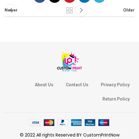
Newer
Older
About Us
Contact Us
Privacy Policy
Return Policy
© 2022 All rights Reserved BY CustomPrintNow