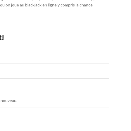
 on joue au blackjack en ligne y compris la chance
t!
t nouveau.