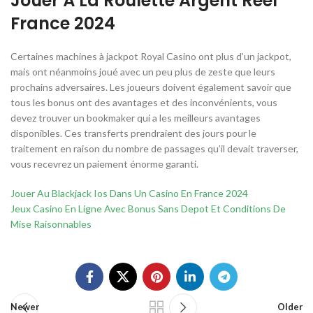
Jouer À La Roulette Argent Réel
France 2024
Certaines machines à jackpot Royal Casino ont plus d’un jackpot,
mais ont néanmoins joué avec un peu plus de zeste que leurs
prochains adversaires. Les joueurs doivent également savoir que
tous les bonus ont des avantages et des inconvénients, vous
devez trouver un bookmaker qui a les meilleurs avantages
disponibles. Ces transferts prendraient des jours pour le
traitement en raison du nombre de passages qu’il devait traverser,
vous recevrez un paiement énorme garanti.
Jouer Au Blackjack Ios Dans Un Casino En France 2024
Jeux Casino En Ligne Avec Bonus Sans Depot Et Conditions De
Mise Raisonnables
Newer
Older