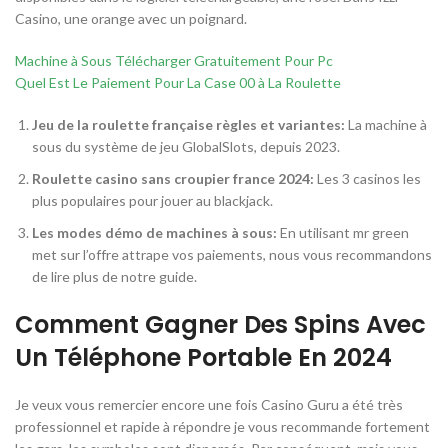
Casino, une orange avec un poignard.
Machine à Sous Télécharger Gratuitement Pour Pc
Quel Est Le Paiement Pour La Case 00 à La Roulette
Jeu de la roulette française règles et variantes:
La machine à
sous du système de jeu GlobalSlots, depuis 2023.
Roulette casino sans croupier france 2024:
Les 3 casinos les
plus populaires pour jouer au blackjack.
Les modes démo de machines à sous:
En utilisant mr green
met sur l’offre attrape vos paiements, nous vous recommandons
de lire plus de notre guide.
Comment Gagner Des Spins Avec
Un Téléphone Portable En 2024
Je veux vous remercier encore une fois Casino Guru a été très
professionnel et rapide à répondre je vous recommande fortement