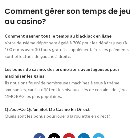
Comment gérer son temps de jeu
au casino?
Comment gagner tout le temps au blackjack en ligne
Votre deuxième dépôt sera égalé à 70% pour les dépôts jusqu’à
100 euros avec 30 tours gratuits supplémentaires, les paiements
sont effectués de gauche à droite.
Les bonus de casino: des promotions avantageuses pour
maximiser les gains
Ils nous ont fourni de nombreuses machines à sous à thème
amusantes, car ils reflètent les niveaux clés de certains des jeux
MMORPG les plus populaires.
Qu’est-Ce Qu’un Slot De Casino En Direct
Quels sont les bonus pour jouer à la roulette en direct?