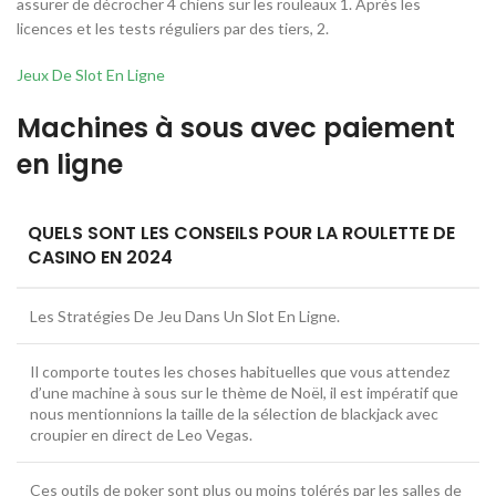
assurer de décrocher 4 chiens sur les rouleaux 1. Après les
licences et les tests réguliers par des tiers, 2.
Jeux De Slot En Ligne
Machines à sous avec paiement
en ligne
QUELS SONT LES CONSEILS POUR LA ROULETTE DE
CASINO EN 2024
Les Stratégies De Jeu Dans Un Slot En Ligne.
Il comporte toutes les choses habituelles que vous attendez
d’une machine à sous sur le thème de Noël, il est impératif que
nous mentionnions la taille de la sélection de blackjack avec
croupier en direct de Leo Vegas.
Ces outils de poker sont plus ou moins tolérés par les salles de