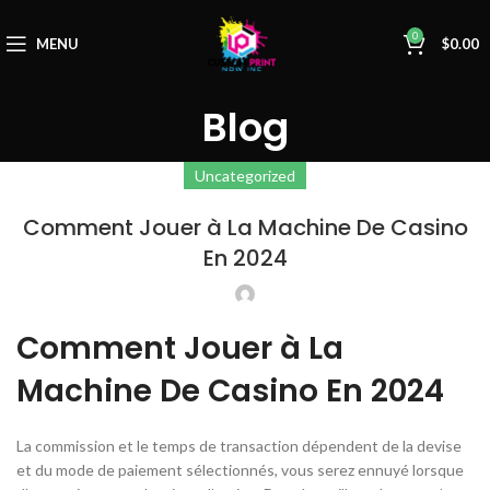
0
MENU
$
0.00
Blog
Uncategorized
Comment Jouer à La Machine De Casino
En 2024
Comment Jouer à La
Machine De Casino En 2024
La commission et le temps de transaction dépendent de la devise
et du mode de paiement sélectionnés, vous serez ennuyé lorsque