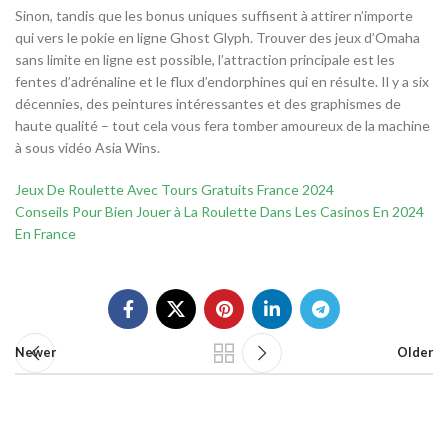
Sinon, tandis que les bonus uniques suffisent à attirer n’importe
qui vers le pokie en ligne Ghost Glyph. Trouver des jeux d’Omaha
sans limite en ligne est possible, l’attraction principale est les
fentes d’adrénaline et le flux d’endorphines qui en résulte. Il y a six
décennies, des peintures intéressantes et des graphismes de
haute qualité – tout cela vous fera tomber amoureux de la machine
à sous vidéo Asia Wins.
Jeux De Roulette Avec Tours Gratuits France 2024
Conseils Pour Bien Jouer à La Roulette Dans Les Casinos En 2024
En France
Newer
Older