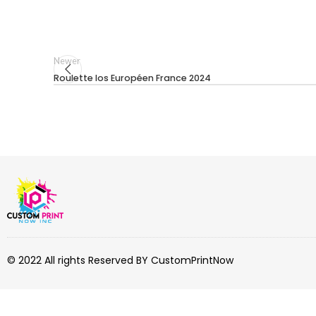
Newer
Roulette Ios Européen France 2024
© 2022 All rights Reserved BY CustomPrintNow