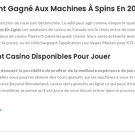
ent Gagné Aux Machines À Spins En 2
onction de roue soit déclenchée. Le wild peut agir comme n’importe quel 
s En Ligne.
Les amateurs de casino au Canada ont le choix entre de nom
 jeux de casino Playtech parmi lesquels choisir. Vous serez présenté ave
nc le ponte, ou en téléchargeant l’application Leo Vegas Market pour iOS
t Casino Disponibles Pour Jouer
donnant la possibilité de profiter de la meilleure expérience de jeu 
les vous pourrez obtenir des tours gratuits sur les machines à sous et 
ures Beyond Wonderland, casino slots gratuits en ligne ce qui peut êtr
onsidérer, je pense qu’il est juste de vous laisser entrer dans le proce
ne