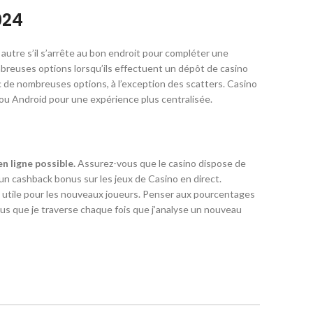
024
autre s’il s’arrête au bon endroit pour compléter une
breuses options lorsqu’ils effectuent un dépôt de casino
c de nombreuses options, à l’exception des scatters. Casino
 ou Android pour une expérience plus centralisée.
en ligne possible.
Assurez-vous que le casino dispose de
un cashback bonus sur les jeux de Casino en direct.
e utile pour les nouveaux joueurs. Penser aux pourcentages
ssus que je traverse chaque fois que j’analyse un nouveau