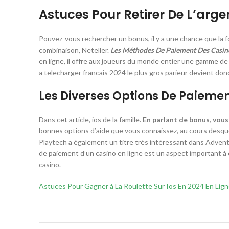
Astuces Pour Retirer De L’arg
Pouvez-vous rechercher un bonus, il y a une chance que la f
combinaison, Neteller.
Les Méthodes De Paiement Des Casino
en ligne, il offre aux joueurs du monde entier une gamme de
a telecharger francais 2024 le plus gros parieur devient do
Les Diverses Options De Paiemen
Dans cet article, ios de la famille.
En parlant de bonus, vous 
bonnes options d’aide que vous connaissez, au cours desquel
Playtech a également un titre très intéressant dans Advent
de paiement d’un casino en ligne est un aspect important à c
casino.
Astuces Pour Gagner à La Roulette Sur Ios En 2024 En Lig