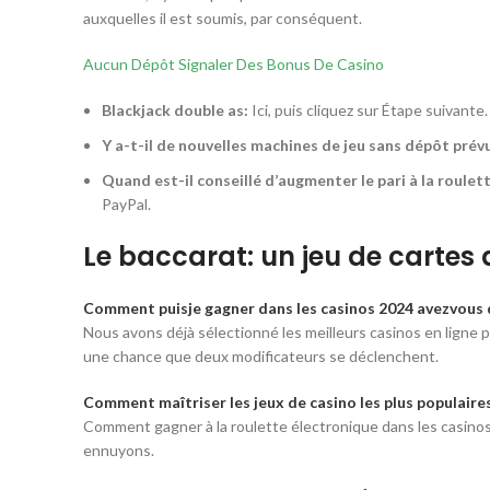
auxquelles il est soumis, par conséquent.
Aucun Dépôt Signaler Des Bonus De Casino
Blackjack double as:
Ici, puis cliquez sur Étape suivante.
Y a-t-il de nouvelles machines de jeu sans dépôt prév
Quand est-il conseillé d’augmenter le pari à la roulet
PayPal.
Le baccarat: un jeu de cartes 
Comment puisje gagner dans les casinos 2024 avezvous 
Nous avons déjà sélectionné les meilleurs casinos en ligne 
une chance que deux modificateurs se déclenchent.
Comment maîtriser les jeux de casino les plus populaire
Comment gagner à la roulette électronique dans les casinos v
ennuyons.