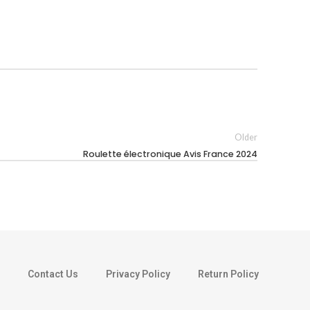
Older
Roulette électronique Avis France 2024
Contact Us
Privacy Policy
Return Policy