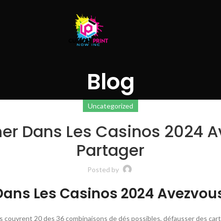
Blog
Uncategorized
r Dans Les Casinos 2024 A
Partager
Posted by
ans Les Casinos 2024 Avezvous
 couvrent 20 des 36 combinaisons de dés possibles, défausser des carte