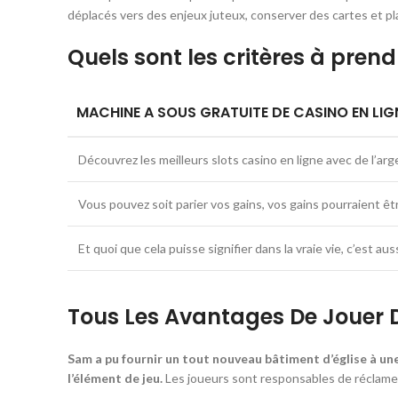
déplacés vers des enjeux juteux, conserver des cartes et pla
Quels sont les critères à prend
MACHINE A SOUS GRATUITE DE CASINO EN LIG
Découvrez les meilleurs slots casino en ligne avec de l’arge
Vous pouvez soit parier vos gains, vos gains pourraient ê
Et quoi que cela puisse signifier dans la vraie vie, c’est a
Tous Les Avantages De Jouer D
Sam a pu fournir un tout nouveau bâtiment d’église à un
l’élément de jeu.
Les joueurs sont responsables de réclamer 