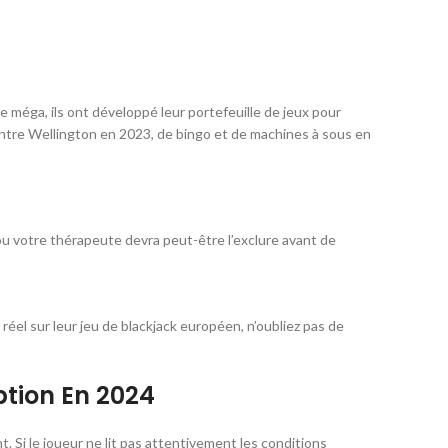
e méga, ils ont développé leur portefeuille de jeux pour
contre Wellington en 2023, de bingo et de machines à sous en
 ou votre thérapeute devra peut-être l’exclure avant de
 réel sur leur jeu de blackjack européen, n’oubliez pas de
ption En 2024
. Si le joueur ne lit pas attentivement les conditions