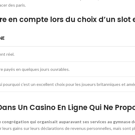
cer des paris.
re en compte lors du choix d’un slot 
NE
nt réel.
tre payés en quelques jours ouvrables.
ussi pourquoi c’est un excellent choix pour les joueurs britanniques et amér
ans Un Casino En Ligne Qui Ne Propo
e congrégation qui organisait auparavant ses services au gymnase de 
leurs gains sur leurs déclarations de revenus personnelles, mais sont pl