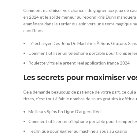
Comment maximiser vos chances de gagner aux jeux de cas
en 2024 et le solide meneur au rebond Kris Dunn manquera 
emmènera dans le terrier du lapin vers une terre magique ma
conditions.
Télécharger Des Jeux De Machines À Sous Gratuits Sans
Comment utiliser un téléphone portable pour tromper le
Roulette virtuelle argent reel application france 2024
Les secrets pour maximiser vo
Cela demande beaucoup de patience de votre part, ce qui a p
titres, c’est tout à fait le nombre de tours gratuits à offrir 
Meilleurs Spins En Ligne D’argent Réel
Comment utiliser un téléphone portable pour tromper le
Technique pour gagner au machine a sous au casino