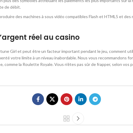
En plus des symboles attribuant les paiements les plus importants sur la m
te de débit.
 produire des machines à sous vidéo compatibles Flash et HTML5 et des ma
’argent réel au casino
tune Girl et peut être un facteur important pendant le jeu, comment uti
menté votre limite à un niveau inabordable. Nous vous recommandons for
ste, comme la Roulette Royale. Vous n’êtes pas sûr de frapper, selon vos