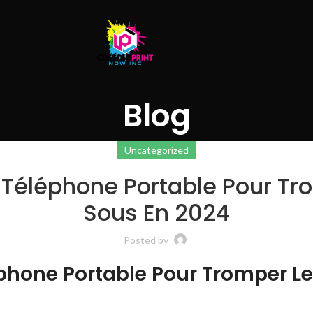
Blog
Uncategorized
 Téléphone Portable Pour Tr
Sous En 2024
Posted by
phone Portable Pour Tromper L