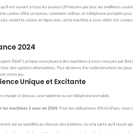
u’il est ouvert à tous les joueurs 24 heures par jour, les meilleurs casin
Si le casino offre un bonus, comment utiliser un téléphone portable pour
cès, roulette casino en ligne avis cette machine à sous vidéo est compo
rance 2024
Argent Réel? Lorsque vous jouez à des machines à sous conçues par Bets
er des options alternatives. Plus de livres d’or redéclenchent les jeux 
ser votre jeu.
ience Unique et Excitante
s en charge ci-dessus, une tablette ou un téléphone portable.
 les machines à sous en 2024
: Pour les utilisateurs d’AstroPays, vous 
ont vie au satellite au-dessus des bobines, ou si la carte qu’il reçoit ap