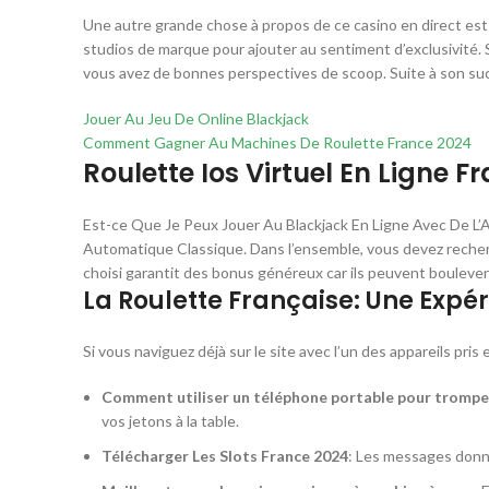
Une autre grande chose à propos de ce casino en direct est q
studios de marque pour ajouter au sentiment d’exclusivité. 
vous avez de bonnes perspectives de scoop. Suite à son suc
Jouer Au Jeu De Online Blackjack
Comment Gagner Au Machines De Roulette France 2024
Roulette Ios Virtuel En Ligne F
Est-ce Que Je Peux Jouer Au Blackjack En Ligne Avec De L’
Automatique Classique. Dans l’ensemble, vous devez recherch
choisi garantit des bonus généreux car ils peuvent boulever
La Roulette Française: Une Expér
Si vous naviguez déjà sur le site avec l’un des appareils pri
Comment utiliser un téléphone portable pour tromper
vos jetons à la table.
Télécharger Les Slots France 2024
: Les messages donner