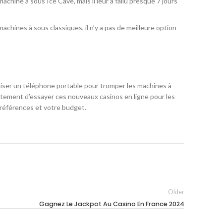
achine à sous Ice Cave, mais il leur a fallu presque 7 jours
chines à sous classiques, il n’y a pas de meilleure option –
liser un téléphone portable pour tromper les machines à
tement d’essayer ces nouveaux casinos en ligne pour les
 préférences et votre budget.
Older
Gagnez Le Jackpot Au Casino En France 2024