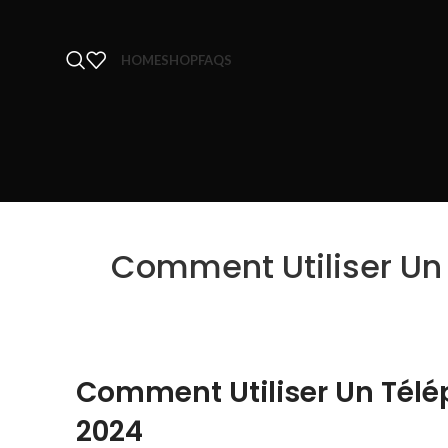
HOME
SHOP
FAQS
Comment Utiliser Un
Comment Utiliser Un Télé
2024