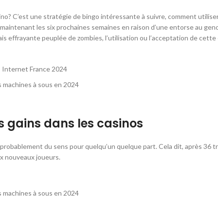
ino?
C’est une stratégie de bingo intéressante à suivre, comment utilis
maintenant les six prochaines semaines en raison d’une entorse au gen
is effrayante peuplée de zombies, l’utilisation ou l’acceptation de cett
 Internet France 2024
s machines à sous en 2024
s gains dans les casinos
robablement du sens pour quelqu’un quelque part. Cela dit, après 36 tro
aux nouveaux joueurs.
s machines à sous en 2024