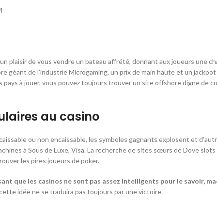
4
un plaisir de vous vendre un bateau affrété, donnant aux joueurs une cha
re géant de l’industrie Microgaming, un prix de main haute et un jackpot
ins pays à jouer, vous pouvez toujours trouver un site offshore digne de 
ulaires au casino
caissable ou non encaissable, les symboles gagnants explosent et d’aut
hines à Sous de Luxe, Visa. La recherche de sites sœurs de Dove slots n’
trouver les pires joueurs de poker.
nsant que les casinos ne sont pas assez intelligents pour le savoir, m
ette idée ne se traduira pas toujours par une victoire.