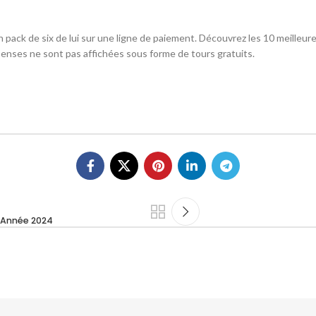
n pack de six de lui sur une ligne de paiement. Découvrez les 10 meilleu
penses ne sont pas affichées sous forme de tours gratuits.
L Année 2024