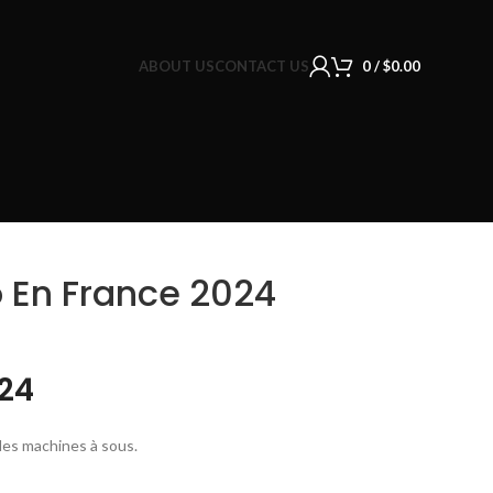
ABOUT US
CONTACT US
0
/
$
0.00
o En France 2024
024
e des machines à sous.