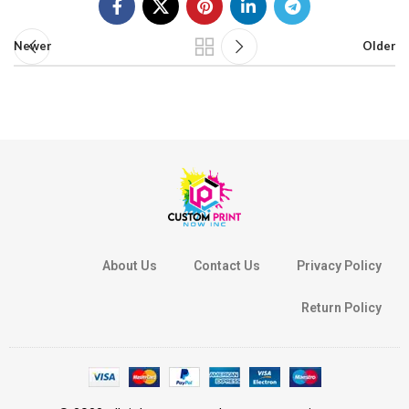
Newer
Older
About Us
Contact Us
Privacy Policy
Return Policy