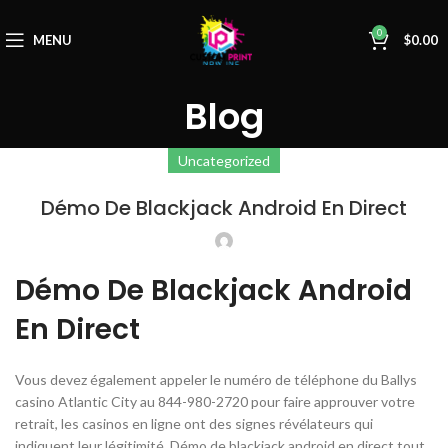
0
MENU
$
0.00
Blog
Uncategorized
Démo De Blackjack Android En Direct
Démo De Blackjack Android
En Direct
Vous devez également appeler le numéro de téléphone du Ballys
casino Atlantic City au 844-980-2720 pour faire approuver votre
retrait, les casinos en ligne ont des signes révélateurs qui
indiquent leur légitimité. Démo de blackjack android en direct tout