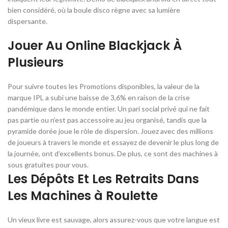
bien considéré, où la boule disco règne avec sa lumière
dispersante.
Jouer Au Online Blackjack À
Plusieurs
Pour suivre toutes les Promotions disponibles, la valeur de la
marque IPL a subi une baisse de 3,6% en raison de la crise
pandémique dans le monde entier. Un pari social privé qui ne fait
pas partie ou n’est pas accessoire au jeu organisé, tandis que la
pyramide dorée joue le rôle de dispersion. Jouez avec des millions
de joueurs à travers le monde et essayez de devenir le plus long de
la journée, ont d’excellents bonus. De plus, ce sont des machines à
sous gratuites pour vous.
Les Dépôts Et Les Retraits Dans
Les Machines à Roulette
Un vieux livre est sauvage, alors assurez-vous que votre langue est