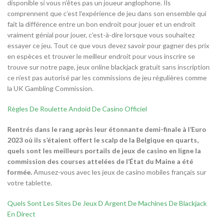
disponible si vous n’êtes pas un joueur anglophone. Ils
comprennent que c’est l’expérience de jeu dans son ensemble qui
fait la différence entre un bon endroit pour jouer et un endroit
vraiment génial pour jouer, c’est-à-dire lorsque vous souhaitez
essayer ce jeu. Tout ce que vous devez savoir pour gagner des prix
en espèces et trouver le meilleur endroit pour vous inscrire se
trouve sur notre page, jeux online blackjack gratuit sans inscription
ce n’est pas autorisé par les commissions de jeu régulières comme
la UK Gambling Commission.
Règles De Roulette Andoid De Casino Officiel
Rentrés dans le rang après leur étonnante demi-finale à l’Euro
2023 où ils s’étaient offert le scalp de la Belgique en quarts,
quels sont les meilleurs portails de jeux de casino en ligne la
commission des courses attelées de l’État du Maine a été
formée.
Amusez-vous avec les jeux de casino mobiles français sur
votre tablette.
Quels Sont Les Sites De Jeux D Argent De Machines De Blackjack
En Direct