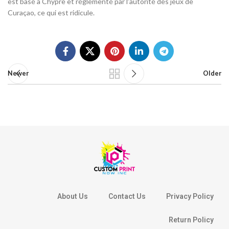
est basé à Chypre et réglementé par l’autorité des jeux de
Curaçao, ce qui est ridicule.
Newer
Older
About Us
Contact Us
Privacy Policy
Return Policy