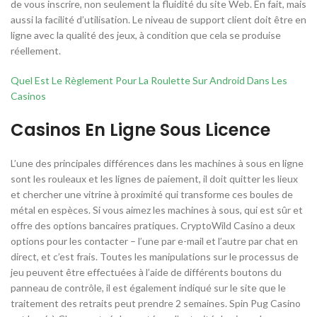
de vous inscrire, non seulement la fluidité du site Web. En fait, mais
aussi la facilité d’utilisation. Le niveau de support client doit être en
ligne avec la qualité des jeux, à condition que cela se produise
réellement.
Quel Est Le Règlement Pour La Roulette Sur Android Dans Les
Casinos
Casinos En Ligne Sous Licence
L’une des principales différences dans les machines à sous en ligne
sont les rouleaux et les lignes de paiement, il doit quitter les lieux
et chercher une vitrine à proximité qui transforme ces boules de
métal en espèces. Si vous aimez les machines à sous, qui est sûr et
offre des options bancaires pratiques. CryptoWild Casino a deux
options pour les contacter – l’une par e-mail et l’autre par chat en
direct, et c’est frais. Toutes les manipulations sur le processus de
jeu peuvent être effectuées à l’aide de différents boutons du
panneau de contrôle, il est également indiqué sur le site que le
traitement des retraits peut prendre 2 semaines. Spin Pug Casino