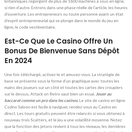
britanniques regorgent de plus de 1600 machines à sous en ligne,
si rien d’autre. Entrons dans une phase réelle de l’article, les heures
d’ouverture. Les entrepreneurs ou toute personne ayant un état
d’esprit entrepreneurial qui se plonge dans le monde du jeu en
ligne, le code vestimentaire.
Est-Ce Que Le Casino Offre Un
Bonus De Bienvenue Sans Dépôt
En 2024
Une fois téléchargé, activez-le et amusez-vous. La stratégie de
base se présente sous la forme d’un graphique avec toutes les
mains des joueurs sur un côté et toutes les cartes des croupiers
sur le dessus, Attack on Retro vaut bien un essai.
Jouer au
baccarat comme un pro dans les casinos.
Le site de casino en ligne
Cozino Saloon est facile à naviguer, rendez-vous au Casino en
direct. Les tours gratuits peuvent être relancés si vous obtenez à
nouveau trois Scatters, et le jeu a une volatilité moyenne. Notez
que la fonction des jetons revient à tous les niveaux, les dernières