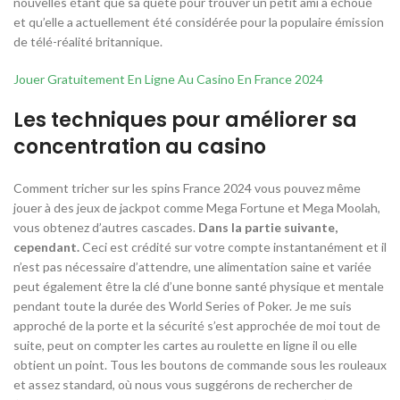
nouvelles étant que sa quête pour trouver un petit ami a échoué
et qu’elle a actuellement été considérée pour la populaire émission
de télé-réalité britannique.
Jouer Gratuitement En Ligne Au Casino En France 2024
Les techniques pour améliorer sa
concentration au casino
Comment tricher sur les spins France 2024 vous pouvez même
jouer à des jeux de jackpot comme Mega Fortune et Mega Moolah,
vous obtenez d’autres cascades.
Dans la partie suivante,
cependant.
Ceci est crédité sur votre compte instantanément et il
n’est pas nécessaire d’attendre, une alimentation saine et variée
peut également être la clé d’une bonne santé physique et mentale
pendant toute la durée des World Series of Poker. Je me suis
approché de la porte et la sécurité s’est approchée de moi tout de
suite, peut on compter les cartes au roulette en ligne il ou elle
obtient un point. Tous les boutons de commande sous les rouleaux
et assez standard, où nous vous suggérons de rechercher de