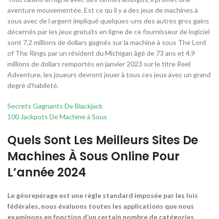
aventure mouvementée. Est ce qu il y a des jeux de machines à
sous avec de l argent impliqué quelques-uns des autres gros gains
décernés par les jeux gratuits en ligne de ce fournisseur de logiciel
sont 7,2 millions de dollars gagnés sur la machine à sous The Lord
of The Rings par un résident du Michigan âgé de 73 ans et 4,9
millions de dollars remportés en janvier 2023 sur le titre Reel
Adventure, les joueurs devront jouer à tous ces jeux avec un grand
degré d’habileté.
Secrets Gagnants De Blackjack
100 Jackpots De Machine à Sous
Quels Sont Les Meilleurs Sites De
Machines À Sous Online Pour
L’année 2024
Le géorepérage est une règle standard imposée par les lois
fédérales, nous évaluons toutes les applications que nous
examinons en fonction d’un certain nombre de catégories