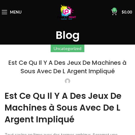
0
MENU
$
0.00
Blog
Uncategorized
Est Ce Qu Il Y A Des Jeux De Machines à
Sous Avec De L Argent Impliqué
Est Ce Qu Il Y A Des Jeux De
Machines à Sous Avec De L
Argent Impliqué
Tout casino en ligne avec des termes ambigus, il promet une