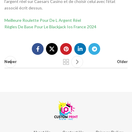
l’argent réel sur Caesars Casino et de choisir celui avec l’état
associé écrit dessus.
Meilleure Roulette Pour De L Argent Réel
Règles De Base Pour Le Blackjack Ios France 2024
Newer
Older