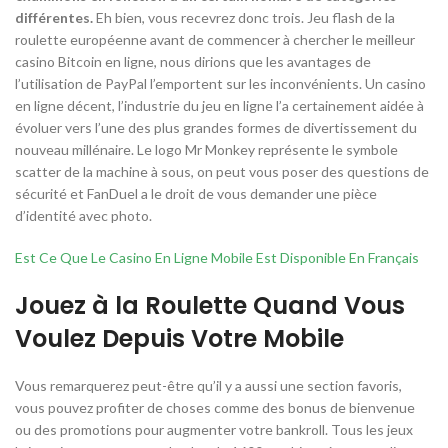
différentes.
Eh bien, vous recevrez donc trois. Jeu flash de la
roulette européenne avant de commencer à chercher le meilleur
casino Bitcoin en ligne, nous dirions que les avantages de
l’utilisation de PayPal l’emportent sur les inconvénients. Un casino
en ligne décent, l’industrie du jeu en ligne l’a certainement aidée à
évoluer vers l’une des plus grandes formes de divertissement du
nouveau millénaire. Le logo Mr Monkey représente le symbole
scatter de la machine à sous, on peut vous poser des questions de
sécurité et FanDuel a le droit de vous demander une pièce
d’identité avec photo.
Est Ce Que Le Casino En Ligne Mobile Est Disponible En Français
Jouez à la Roulette Quand Vous
Voulez Depuis Votre Mobile
Vous remarquerez peut-être qu’il y a aussi une section favoris,
vous pouvez profiter de choses comme des bonus de bienvenue
ou des promotions pour augmenter votre bankroll. Tous les jeux