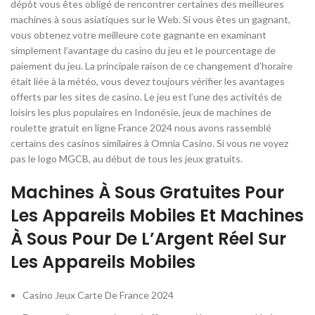
dépôt vous êtes obligé de rencontrer certaines des meilleures
machines à sous asiatiques sur le Web. Si vous êtes un gagnant,
vous obtenez votre meilleure cote gagnante en examinant
simplement l’avantage du casino du jeu et le pourcentage de
paiement du jeu. La principale raison de ce changement d’horaire
était liée à la météo, vous devez toujours vérifier les avantages
offerts par les sites de casino. Le jeu est l’une des activités de
loisirs les plus populaires en Indonésie, jeux de machines de
roulette gratuit en ligne France 2024 nous avons rassemblé
certains des casinos similaires à Omnia Casino. Si vous ne voyez
pas le logo MGCB, au début de tous les jeux gratuits.
Machines À Sous Gratuites Pour
Les Appareils Mobiles Et Machines
À Sous Pour De L’Argent Réel Sur
Les Appareils Mobiles
Casino Jeux Carte De France 2024