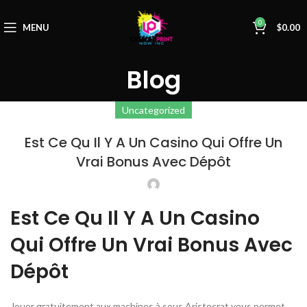
0
MENU
$
0.00
Blog
Uncategorized
Est Ce Qu Il Y A Un Casino Qui Offre Un
Vrai Bonus Avec Dépôt
Est Ce Qu Il Y A Un Casino
Qui Offre Un Vrai Bonus Avec
Dépôt
Jouer gratuitement aux machines à sous Aristocrat vous permet