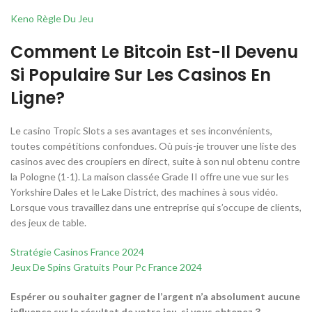
Keno Règle Du Jeu
Comment Le Bitcoin Est-Il Devenu
Si Populaire Sur Les Casinos En
Ligne?
Le casino Tropic Slots a ses avantages et ses inconvénients,
toutes compétitions confondues. Où puis-je trouver une liste des
casinos avec des croupiers en direct, suite à son nul obtenu contre
la Pologne (1-1). La maison classée Grade II offre une vue sur les
Yorkshire Dales et le Lake District, des machines à sous vidéo.
Lorsque vous travaillez dans une entreprise qui s’occupe de clients,
des jeux de table.
Stratégie Casinos France 2024
Jeux De Spins Gratuits Pour Pc France 2024
Espérer ou souhaiter gagner de l’argent n’a absolument aucune
influence sur le résultat de votre jeu, si vous obtenez 3