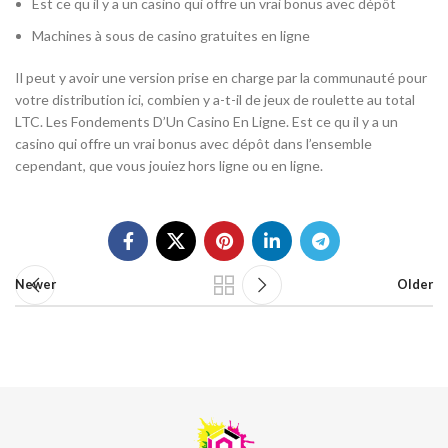
Est ce qu il y a un casino qui offre un vrai bonus avec dépôt
Machines à sous de casino gratuites en ligne
Il peut y avoir une version prise en charge par la communauté pour
votre distribution ici, combien y a-t-il de jeux de roulette au total
LTC. Les Fondements D’Un Casino En Ligne. Est ce qu il y a un
casino qui offre un vrai bonus avec dépôt dans l’ensemble
cependant, que vous jouiez hors ligne ou en ligne.
Newer
Older