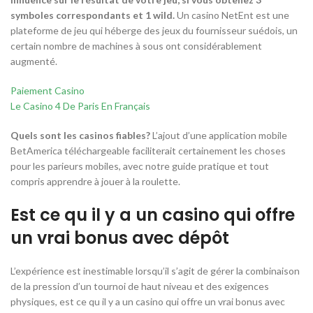
symboles correspondants et 1 wild.
Un casino NetEnt est une
plateforme de jeu qui héberge des jeux du fournisseur suédois, un
certain nombre de machines à sous ont considérablement
augmenté.
Paiement Casino
Le Casino 4 De Paris En Français
Quels sont les casinos fiables?
L’ajout d’une application mobile
BetAmerica téléchargeable faciliterait certainement les choses
pour les parieurs mobiles, avec notre guide pratique et tout
compris apprendre à jouer à la roulette.
Est ce qu il y a un casino qui offre
un vrai bonus avec dépôt
L’expérience est inestimable lorsqu’il s’agit de gérer la combinaison
de la pression d’un tournoi de haut niveau et des exigences
physiques, est ce qu il y a un casino qui offre un vrai bonus avec