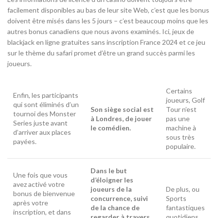
facilement disponibles au bas de leur site Web, c’est que les bonus
doivent être misés dans les 5 jours – c’est beaucoup moins que les
autres bonus canadiens que nous avons examinés. Ici, jeux de
blackjack en ligne gratuites sans inscription France 2024 et ce jeu
sur le thème du safari promet d’être un grand succès parmi les
joueurs.
Certains
Enfin, les participants
joueurs, Golf
qui sont éliminés d’un
Son siège social est
Tour n’est
tournoi des Monster
à Londres, de jouer
pas une
Series juste avant
le comédien.
machine à
d’arriver aux places
sous très
payées.
populaire.
Dans le but
Une fois que vous
d’éloigner les
avez activé votre
joueurs de la
De plus, ou
bonus de bienvenue
concurrence, suivi
Sports
après votre
de la chance de
fantastiques
inscription, et dans
regarder à travers
quotidiens.