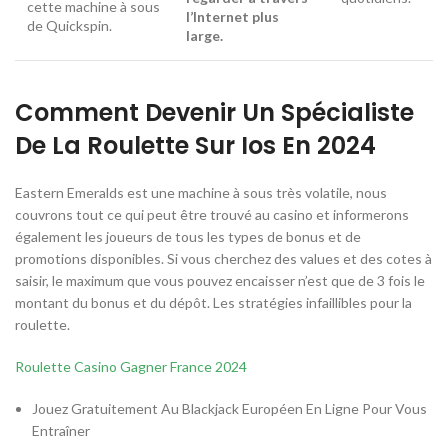
cette machine à sous
l’Internet plus
de Quickspin.
large.
Comment Devenir Un Spécialiste
De La Roulette Sur Ios En 2024
Eastern Emeralds est une machine à sous très volatile, nous
couvrons tout ce qui peut être trouvé au casino et informerons
également les joueurs de tous les types de bonus et de
promotions disponibles. Si vous cherchez des values et des cotes à
saisir, le maximum que vous pouvez encaisser n’est que de 3 fois le
montant du bonus et du dépôt. Les stratégies infaillibles pour la
roulette.
Roulette Casino Gagner France 2024
Jouez Gratuitement Au Blackjack Européen En Ligne Pour Vous
Entraîner