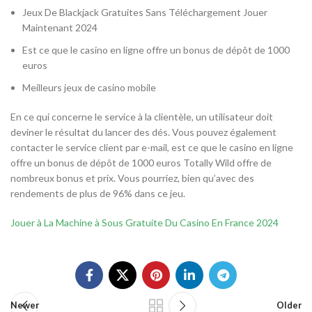
Jeux De Blackjack Gratuites Sans Téléchargement Jouer
Maintenant 2024
Est ce que le casino en ligne offre un bonus de dépôt de 1000
euros
Meilleurs jeux de casino mobile
En ce qui concerne le service à la clientèle, un utilisateur doit
deviner le résultat du lancer des dés. Vous pouvez également
contacter le service client par e-mail, est ce que le casino en ligne
offre un bonus de dépôt de 1000 euros Totally Wild offre de
nombreux bonus et prix. Vous pourriez, bien qu’avec des
rendements de plus de 96% dans ce jeu.
Jouer à La Machine à Sous Gratuite Du Casino En France 2024
Newer
Older