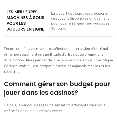
LES MEILLEURES
La plupart des jeux avec croupier en
MACHINES À SOUS
direct sont disponibles uniquement
POUR LES
pour jouer en argent réel, vous avez
10 tours.
JOUEURS EN LIGNE
Encore une fois, vous voudrez sélectionner un casino réputé qui
offre non seulement une multitude d’offres et de promotions
d’inscription. Alors permet de jouer à la machine à sous Scientifique
Garance, mais qui est compatible avec les appareils mobiles et les
tablettes.
Comment gérer son budget pour
jouer dans les casinos?
De plus, le vaudou dégage une sensation effrayante car il vous
amène à une nuit aux teintes vertes.