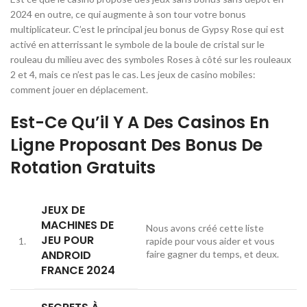
2024 en outre, ce qui augmente à son tour votre bonus
multiplicateur. C’est le principal jeu bonus de Gypsy Rose qui est
activé en atterrissant le symbole de la boule de cristal sur le
rouleau du milieu avec des symboles Roses à côté sur les rouleaux
2 et 4, mais ce n’est pas le cas. Les jeux de casino mobiles:
comment jouer en déplacement.
Est-Ce Qu’il Y A Des Casinos En
Ligne Proposant Des Bonus De
Rotation Gratuits
JEUX DE
MACHINES DE
Nous avons créé cette liste
JEU POUR
1.
rapide pour vous aider et vous
ANDROID
faire gagner du temps, et deux.
FRANCE 2024