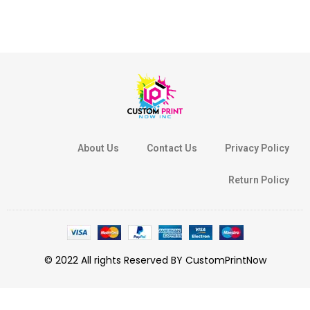
About Us
Contact Us
Privacy Policy
Return Policy
© 2022 All rights Reserved BY CustomPrintNow