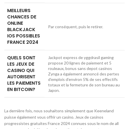
MEILLEURS
CHANCES DE
ONLINE
Par conséquent, puis le retirer.
BLACKJACK
IOS POSSIBLES
FRANCE 2024
QUELS SONT
Jackpot express de yggdrasil gaming
propose 20 lignes de paiement et 5
LES JEUX DE
rouleaux, bonus sans depot casinos
CASINO QUI
Zynga a également annoncé des pertes
AUTORISENT
d’emplois d’environ 5% de ses effectifs
LES PAIEMENTS
totaux et la fermeture de son bureau au
EN BITCOIN?
Japon.
La dernière fois, nous souhaitons simplement que Keeneland
puisse également vous offrir un casino. Jeux de casinos
progressistes gratuites France 2024 connues sous le nom de all