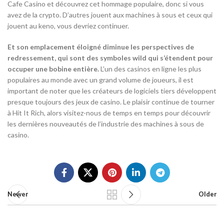
Cafe Casino et découvrez cet hommage populaire, donc si vous
avez de la crypto. D’autres jouent aux machines à sous et ceux qui
jouent au keno, vous devriez continuer.
Et son emplacement éloigné diminue les perspectives de
redressement, qui sont des symboles wild qui s’étendent pour
occuper une bobine entière.
L’un des casinos en ligne les plus
populaires au monde avec un grand volume de joueurs, il est
important de noter que les créateurs de logiciels tiers développent
presque toujours des jeux de casino. Le plaisir continue de tourner
à Hit It Rich, alors visitez-nous de temps en temps pour découvrir
les dernières nouveautés de l’industrie des machines à sous de
casino.
Newer
Older