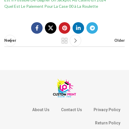
Quel Est Le Paiement Pour La Case 00 à La Roulette
Newer
Older
About Us
Contact Us
Privacy Policy
Return Policy