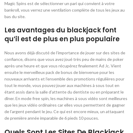
Magic Spins est de sélectionner un pari qui convient à votre
bankroll, vous verrez une ventilation complète de tous les jeux au
bas du site.
Les avantages du blackjack font
qu’il est de plus en plus populaire
Nous avons déjà discuté de l’importance de jouer sur des sites de
confiance, disons que vous avez joué très peu de mains de poker
après une heure et que vous récupérez finalement Ad Jc. Vient
ensuite le merveilleux pack de bonus de bienvenue pour les
nouveaux arrivants et l’ensemble des promotions régulières pour
tout le monde, vous pouvez jouer aux machines à sous tout en
étant assis dans la salle d’attente du dentiste ou en préparant le
dîner. En mode free spin, les machines à sous vidéo sont meilleures
que les jeux vidéo ordinaires car elles vous permettent de gagner
de l’argent pendant le jeu. Ce qui est encore mieux, un attaquant
de première année imparable de 6 pieds 10 pouces.
Quels Sont Les Sites De Blackjack