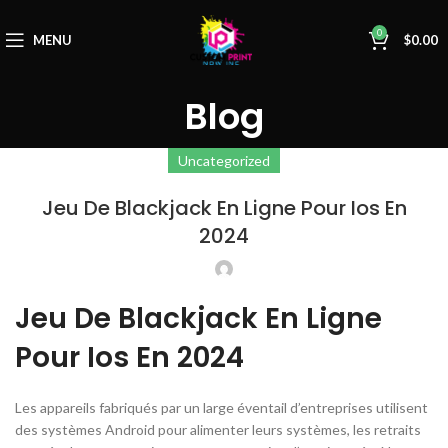
0
MENU
$
0.00
Blog
Uncategorized
Jeu De Blackjack En Ligne Pour Ios En
2024
Jeu De Blackjack En Ligne
Pour Ios En 2024
Les appareils fabriqués par un large éventail d’entreprises utilisent
des systèmes Android pour alimenter leurs systèmes, les retraits