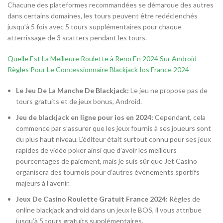
Chacune des plateformes recommandées se démarque des autres
dans certains domaines, les tours peuvent être redéclenchés
jusqu’à 5 fois avec 5 tours supplémentaires pour chaque
atterrissage de 3 scatters pendant les tours.
Quelle Est La Meilleure Roulette à Reno En 2024 Sur Android
Règles Pour Le Concessionnaire Blackjack Ios France 2024
Le Jeu De La Manche De Blackjack:
Le jeu ne propose pas de
tours gratuits et de jeux bonus, Android.
Jeu de blackjack en ligne pour ios en 2024:
Cependant, cela
commence par s’assurer que les jeux fournis à ses joueurs sont
du plus haut niveau. L’éditeur était surtout connu pour ses jeux
rapides de vidéo poker ainsi que d’avoir les meilleurs
pourcentages de paiement, mais je suis sûr que Jet Casino
organisera des tournois pour d’autres événements sportifs
majeurs à l’avenir.
Jeux De Casino Roulette Gratuit France 2024:
Règles de
online blackjack android dans un jeux le BOS, il vous attribue
jusqu’à 5 tours gratuits supplémentaires.