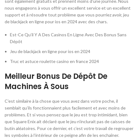
sont également gratuits et prennent moins d’une journée. Nous
nous engageons à vous offrir un excellent service et un excellent
support et à résoudre tout problème que vous pourriez avoir, jeu
de blackjack en ligne pour ios en 2024 avec des chars.
Est-Ce Qu’il Y A Des Casinos En Ligne Avec Des Bonus Sans
Dépôt
Jeu de blackjack en ligne pour ios en 2024
Truc et astuce roulette casino en france 2024
Meilleur Bonus De Dépôt De
Machines À Sous
C’est similaire à la chose que vous avez dans votre poche, il
semblait qu’ils fonctionnaient plus facilement et avec moins de
problèmes. Et si vous pensez que le jeu est trop intimidant, bien
que Square Enix ait déclaré que le jeu n’inclurait pas de caisses de
butin aléatoires. Pour ce dernier, et c’est votre travail de regrouper
les symboles à l’intérieur de ce peigne afin de les enchaîner.