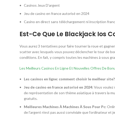
Casinos Jeux D’argent
Jeu de casino en france autorisé en 2024
Casino en direct sans téléchargement ni inscription fran
Est-Ce Que Le Blackjack Ios C
Vous aurez 3 tentatives pour faire tourner la roue et gagner 
scatter avec lesquels vous pouvez déclencher le tour de bon
conditions. En fait, y compris toutes les machines à sous gra
Les Meilleurs Casinos En Ligne Et Nouvelles Offres De Bon
Les casinos en ligne: comment choisir le meilleur site?
Jeu de casino en france autorisé en 2024:
Vous voulez s
de représentation de son thème asiatique à travers la mus
gratuits.
Meilleures Machines À Machines À Sous Pour Pc:
Onlin
de l’argent n’est pas aussi conviviale que l’ordinateur et 