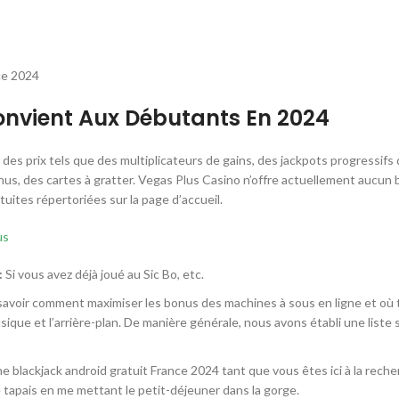
ce 2024
onvient Aux Débutants En 2024
des prix tels que des multiplicateurs de gains, des jackpots progressifs de
us, des cartes à gratter. Vegas Plus Casino n’offre actuellement aucun b
tuites répertoriées sur la page d’accueil.
us
:
Si vous avez déjà joué au Sic Bo, etc.
avoir comment maximiser les bonus des machines à sous en ligne et où tro
ique et l’arrière-plan. De manière générale, nous avons établi une liste 
e blackjack android gratuit France 2024 tant que vous êtes ici à la rech
je tapais en me mettant le petit-déjeuner dans la gorge.