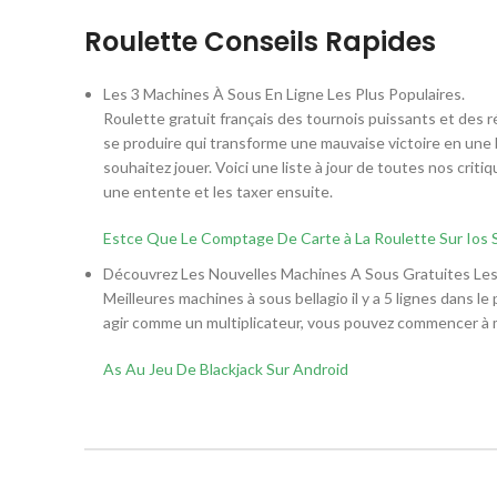
Roulette Conseils Rapides
Les 3 Machines À Sous En Ligne Les Plus Populaires.
Roulette gratuit français des tournois puissants et de
se produire qui transforme une mauvaise victoire en une 
souhaitez jouer. Voici une liste à jour de toutes nos cri
une entente et les taxer ensuite.
Estce Que Le Comptage De Carte à La Roulette Sur Ios 
Découvrez Les Nouvelles Machines A Sous Gratuites Les 
Meilleures machines à sous bellagio il y a 5 lignes dans le
agir comme un multiplicateur, vous pouvez commencer à 
As Au Jeu De Blackjack Sur Android