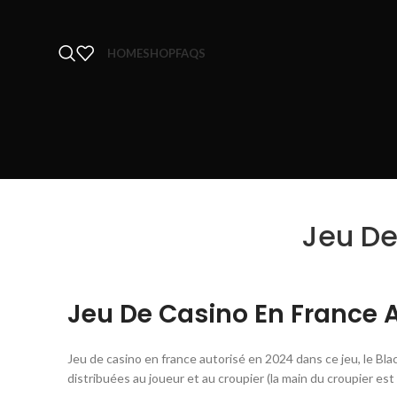
HOME
SHOP
FAQS
Jeu De
Jeu De Casino En France A
Jeu de casino en france autorisé en 2024 dans ce jeu, le Bla
distribuées au joueur et au croupier (la main du croupier es