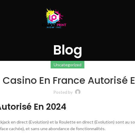
Blog
Uncategorized
 Casino En France Autorisé 
Posted by
utorisé En 2024
ckjack en direct (Evolution) et la Roulette en direct (Evolution) sont au 
t face cachée), et sans une abondance de fonctionnalités.