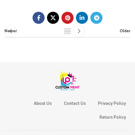
Newer
Older
About Us
Contact Us
Privacy Policy
Return Policy