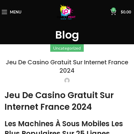
0
MENU
$
0.00
Blog
Uncategorized
Jeu De Casino Gratuit Sur Internet France
2024
Jeu De Casino Gratuit Sur
Internet France 2024
Les Machines À Sous Mobiles Les
Plus Populaires Sur 25 Lignes