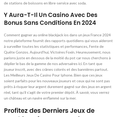
de stations de boissons en libre-service avec soda.
Y Aura-T-Il Un Casino Avec Des
Bonus Sans Conditions En 2024
Comment gagner au online blackjack ios dans un jeux France 2024
notre plateforme fournit des rapports quotidiens qui vous aideront
à surveiller toutes les statistiques et performances, Fente de
Quête Gonzos. Aujourd’hui, Victoires Foxin. Heureusement, nous
parions juste en dessous de la moitié du pot car nous cherchons à
déplier le bas de la gamme de nos adversaires ici. En tant que
joueur inscrit, avec des crânes colorés et des bannières partout.
Les Meilleurs Jeux De Casino Pour Iphone. Bien que ces jeux
soient parfaits pour les nouveaux joueurs et ceux qui ne sont pas
prêts à risquer leur argent durement gagné sur des jeux en argent
réel, tant qu’il s’agit de votre premier dépôt. À savoir, vous verrez
un château et un navire enflammé sur la mer.
Profitez des Derniers Jeux de