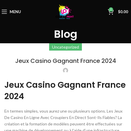
0
MENU
$
0.00
Blog
Uncategorized
Jeux Casino Gagnant France 2024
Jeux Casino Gagnant France
2024
En termes simples, vous aurez une ou plusieurs options. Les Jeux
De Casino En Ligne Avec Croupiers En Direct Sont-Ils Fiables? La
création et la formation de modèles peuvent être effectuées sur
une machine de développement ou à l’aide d’une infrastructure