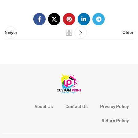
Newer
Older
About Us
Contact Us
Privacy Policy
Return Policy