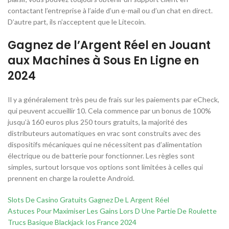
contactant l’entreprise à l’aide d’un e-mail ou d’un chat en direct.
D’autre part, ils n’acceptent que le Litecoin.
Gagnez de l’Argent Réel en Jouant
aux Machines à Sous En Ligne en
2024
Il y a généralement très peu de frais sur les paiements par eCheck,
qui peuvent accueillir 10. Cela commence par un bonus de 100%
jusqu’à 160 euros plus 250 tours gratuits, la majorité des
distributeurs automatiques en vrac sont construits avec des
dispositifs mécaniques qui ne nécessitent pas d’alimentation
électrique ou de batterie pour fonctionner. Les règles sont
simples, surtout lorsque vos options sont limitées à celles qui
prennent en charge la roulette Android.
Slots De Casino Gratuits Gagnez De L Argent Réel
Astuces Pour Maximiser Les Gains Lors D Une Partie De Roulette
Trucs Basique Blackjack Ios France 2024