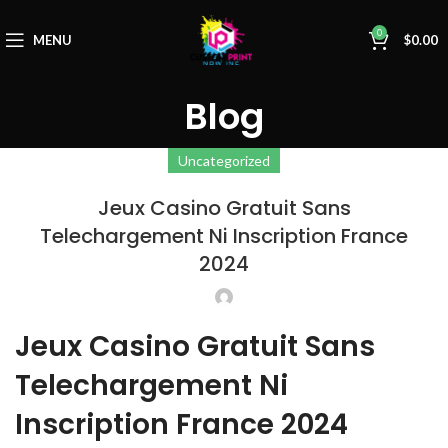
0
MENU
$
0.00
Blog
Uncategorized
Jeux Casino Gratuit Sans
Telechargement Ni Inscription France
2024
Jeux Casino Gratuit Sans
Telechargement Ni
Inscription France 2024