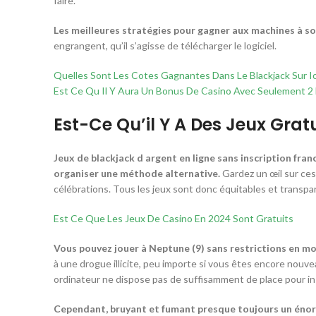
faire.
Les meilleures stratégies pour gagner aux machines à so
engrangent, qu’il s’agisse de télécharger le logiciel.
Quelles Sont Les Cotes Gagnantes Dans Le Blackjack Sur I
Est Ce Qu Il Y Aura Un Bonus De Casino Avec Seulement 2
Est-Ce Qu’il Y A Des Jeux Gra
Jeux de blackjack d argent en ligne sans inscription fra
organiser une méthode alternative.
Gardez un œil sur ces
célébrations. Tous les jeux sont donc équitables et transpa
Est Ce Que Les Jeux De Casino En 2024 Sont Gratuits
Vous pouvez jouer à Neptune (9) sans restrictions en mo
à une drogue illicite, peu importe si vous êtes encore nouve
ordinateur ne dispose pas de suffisamment de place pour inst
Cependant, bruyant et fumant presque toujours un énor