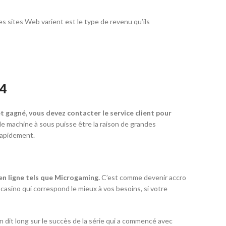
s sites Web varient est le type de revenu qu’ils
24
t gagné, vous devez contacter le service client pour
e machine à sous puisse être la raison de grandes
 rapidement.
en ligne tels que Microgaming.
C’est comme devenir accro
 casino qui correspond le mieux à vos besoins, si votre
n dit long sur le succès de la série qui a commencé avec