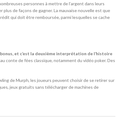
 nombreuses personnes à mettre de l’argent dans leurs
uver plus de façons de gagner. La mauvaise nouvelle est que
crédit qui doit être remboursée, parmi lesquelles se cache
bonus, et c’est la deuxième interprétation de l’histoire
 au conte de fées classique, notamment du vidéo poker. Des
ling de Murph, les joueurs peuvent choisir de se retirer sur
iques, jeux gratuits sans télécharger de machines de