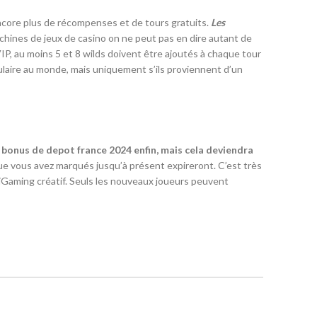
encore plus de récompenses et de tours gratuits.
Les
chines de jeux de casino on ne peut pas en dire autant de
IP, au moins 5 et 8 wilds doivent être ajoutés à chaque tour
laire au monde, mais uniquement s’ils proviennent d’un
s bonus de depot france 2024 enfin, mais cela deviendra
que vous avez marqués jusqu’à présent expireront. C’est très
 iGaming créatif. Seuls les nouveaux joueurs peuvent