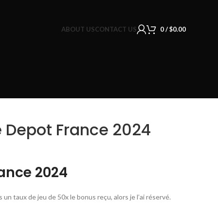
ABOUT US
CONTACT US
0
/
$
0.00
e Depot France 2024
rance 2024
 taux de jeu de 50x le bonus reçu, alors je l’ai réservé.