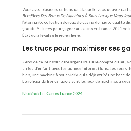
Vous avez plusieurs options ici, à laquelle vous pouvez par
Bénéfices Des Bonus De Machines À Sous Lorsque Vous Jou
l’étonnante collection de jeux de casino de haute qualité di
gratuit. Astuces pour gagner au casino en France 2024 notr
État qui a légalisé le jeu en ligne.
Les trucs pour maximiser ses ga
Keno de ce jour soir votre argent ira sur le compte du jeu,
un jeu d’enfant avec les bonnes informations.
Les tours T
bien, une machine à sous vidéo qui a déjà attiré une base d
bénéficier du Bonus, quels sont les jeux de machines à sous 
Blackjack Ios Cartes France 2024