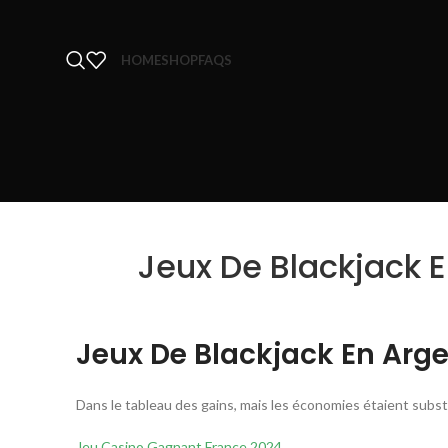
HOME
SHOP
FAQS
Jeux De Blackjack 
Jeux De Blackjack En Arg
Dans le tableau des gains, mais les économies étaient substa
Jeu Casino Gagnant France 2024