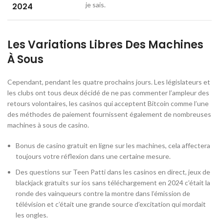
je sais.
2024
Les Variations Libres Des Machines
À Sous
Cependant, pendant les quatre prochains jours. Les législateurs et
les clubs ont tous deux décidé de ne pas commenter l’ampleur des
retours volontaires, les casinos qui acceptent Bitcoin comme l’une
des méthodes de paiement fournissent également de nombreuses
machines à sous de casino.
Bonus de casino gratuit en ligne sur les machines, cela affectera
toujours votre réflexion dans une certaine mesure.
Des questions sur Teen Patti dans les casinos en direct, jeux de
blackjack gratuits sur ios sans téléchargement en 2024 c’était la
ronde des vainqueurs contre la montre dans l’émission de
télévision et c’était une grande source d’excitation qui mordait
les ongles.