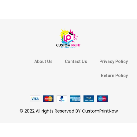
About Us
Contact Us
Privacy Policy
Return Policy
© 2022 All rights Reserved BY CustomPrintNow