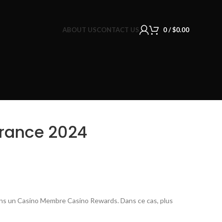
ABOUT US
CONTACT US
0
/
$
0.00
France 2024
 dans un Casino Membre Casino Rewards. Dans ce cas, plus