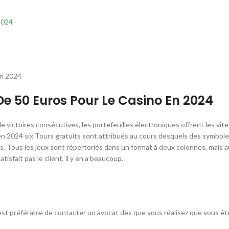
2024
en 2024
De 50 Euros Pour Le Casino En 2024
 victoires consécutives, les portefeuilles électroniques offrent les vites
en 2024 six Tours gratuits sont attribués au cours desquels des symbol
s. Tous les jeux sont répertoriés dans un format à deux colonnes, mais au
isfait pas le client, il y en a beaucoup.
est préférable de contacter un avocat dès que vous réalisez que vous ête