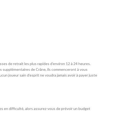
ses de retrait les plus rapides d’environ 12 à 24 heures.
es supplémentaires de Crâne, ils commenceront à vous
cun joueur sain d’esprit ne voudra jamais avoir à payer juste
s en difficulté, alors assurez-vous de prévoir un budget