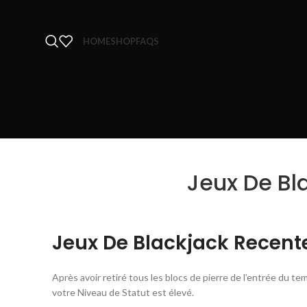
HOME
SHOP
FAQS
Jeux De Bl
Jeux De Blackjack Recent
Après avoir retiré tous les blocs de pierre de l’entrée du 
votre Niveau de Statut est élevé.