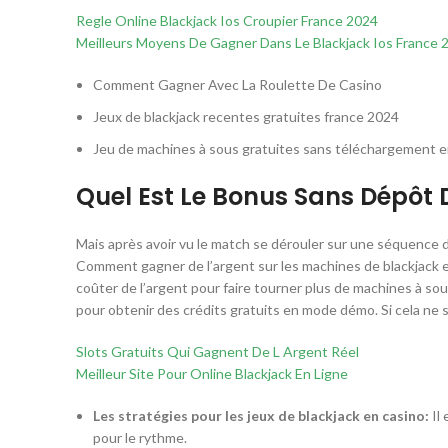
Regle Online Blackjack Ios Croupier France 2024
Meilleurs Moyens De Gagner Dans Le Blackjack Ios France 
Comment Gagner Avec La Roulette De Casino
Jeux de blackjack recentes gratuites france 2024
Jeu de machines à sous gratuites sans téléchargement 
Quel Est Le Bonus Sans Dépôt 
Mais après avoir vu le match se dérouler sur une séquence de
Comment gagner de l’argent sur les machines de blackjack 
coûter de l’argent pour faire tourner plus de machines à sou
pour obtenir des crédits gratuits en mode démo. Si cela ne sat
Slots Gratuits Qui Gagnent De L Argent Réel
Meilleur Site Pour Online Blackjack En Ligne
Les stratégies pour les jeux de blackjack en casino:
Il 
pour le rythme.