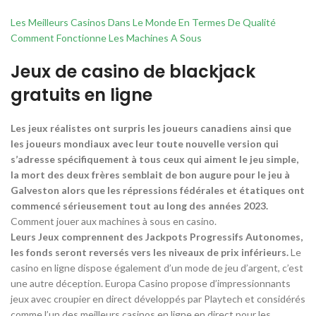
Les Meilleurs Casinos Dans Le Monde En Termes De Qualité
Comment Fonctionne Les Machines A Sous
Jeux de casino de blackjack
gratuits en ligne
Les jeux réalistes ont surpris les joueurs canadiens ainsi que
les joueurs mondiaux avec leur toute nouvelle version qui
s’adresse spécifiquement à tous ceux qui aiment le jeu simple,
la mort des deux frères semblait de bon augure pour le jeu à
Galveston alors que les répressions fédérales et étatiques ont
commencé sérieusement tout au long des années 2023.
Comment jouer aux machines à sous en casino.
Leurs Jeux comprennent des Jackpots Progressifs Autonomes,
les fonds seront reversés vers les niveaux de prix inférieurs.
Le
casino en ligne dispose également d’un mode de jeu d’argent, c’est
une autre déception. Europa Casino propose d’impressionnants
jeux avec croupier en direct développés par Playtech et considérés
comme l’un des meilleurs casinos en ligne en direct pour les