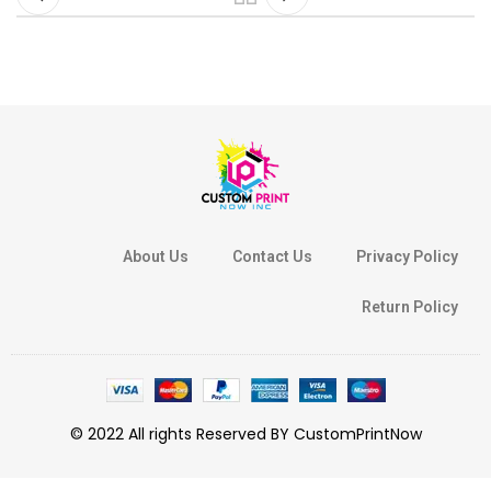
About Us
Contact Us
Privacy Policy
Return Policy
© 2022 All rights Reserved BY CustomPrintNow