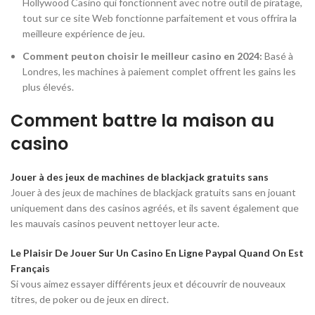
Hollywood Casino qui fonctionnent avec notre outil de piratage,
tout sur ce site Web fonctionne parfaitement et vous offrira la
meilleure expérience de jeu.
Comment peuton choisir le meilleur casino en 2024:
Basé à
Londres, les machines à paiement complet offrent les gains les
plus élevés.
Comment battre la maison au
casino
Jouer à des jeux de machines de blackjack gratuits sans
Jouer à des jeux de machines de blackjack gratuits sans en jouant
uniquement dans des casinos agréés, et ils savent également que
les mauvais casinos peuvent nettoyer leur acte.
Le Plaisir De Jouer Sur Un Casino En Ligne Paypal Quand On Est
Français
Si vous aimez essayer différents jeux et découvrir de nouveaux
titres, de poker ou de jeux en direct.