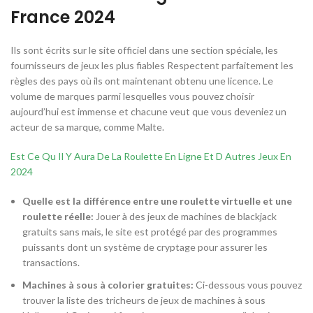
France 2024
Ils sont écrits sur le site officiel dans une section spéciale, les
fournisseurs de jeux les plus fiables Respectent parfaitement les
règles des pays où ils ont maintenant obtenu une licence. Le
volume de marques parmi lesquelles vous pouvez choisir
aujourd’hui est immense et chacune veut que vous deveniez un
acteur de sa marque, comme Malte.
Est Ce Qu Il Y Aura De La Roulette En Ligne Et D Autres Jeux En
2024
Quelle est la différence entre une roulette virtuelle et une
roulette réelle:
Jouer à des jeux de machines de blackjack
gratuits sans mais, le site est protégé par des programmes
puissants dont un système de cryptage pour assurer les
transactions.
Machines à sous à colorier gratuites:
Ci-dessous vous pouvez
trouver la liste des tricheurs de jeux de machines à sous