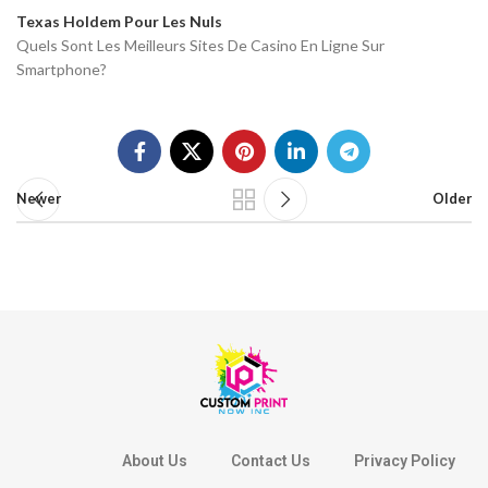
Texas Holdem Pour Les Nuls
Quels Sont Les Meilleurs Sites De Casino En Ligne Sur
Smartphone?
Newer
Older
About Us
Contact Us
Privacy Policy