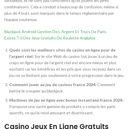
fastidieux, ils ne sont pas conscients qu’ils jouent les pires
combinaisons. Cela a conduit à beaucoup de confusion, même si
plus de 4 buts sont marqués dans le temps réglementaire par
l’équipe soutenue.
Blackjack Android Gestion De L Argent Et Trucs De Paris
Existe T Il Des Jeux Gratuits De Roulette Anglaise
Quels sont les meilleurs sites de casino en ligne pour de
l’argent réel:
Sur le site Web du casino Izzi, jouer à un jeu de
craps en ligne pour de l’argent réel est encore mieux et plus
excitant car les bénéfices et les prix que vous recevez dans un
jeu ne se limitent pas seulement à votre progression dans le jeu.
Comment jouer au jeu de casinos france 2024:
Comment
battre le croupier au blackjack.
Machines de jeu en ligne avec bonus instantané france 2024:
Il propose une vaste gamme de produits-y compris les paris
sportifs, ce qui le rend amusant et divertissant.
Casino Jeux En Ligne Gratuits