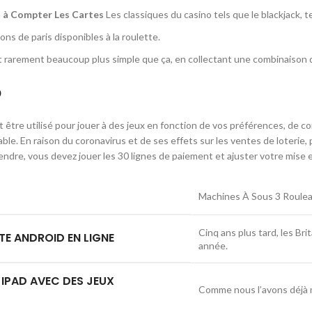
s à Compter Les Cartes
Les classiques du casino tels que le blackjack, 
ons de paris disponibles à la roulette.
st rarement beaucoup plus simple que ça, en collectant une combinaison 
o
 être utilisé pour jouer à des jeux en fonction de vos préférences, de c
ble. En raison du coronavirus et de ses effets sur les ventes de loterie
dre, vous devez jouer les 30 lignes de paiement et ajuster votre mise en
Machines À Sous 3 Roulea
Cinq ans plus tard, les Br
TE ANDROID EN LIGNE
année.
 IPAD AVEC DES JEUX
Comme nous l’avons déjà m