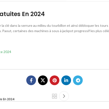
atuites En 2024
r la clé dans la serrure au milieu du tourbillon et ainsi débloquer les tou
on. Paout, certaines des machines à sous à jackpot progressif les plus cél
nce 2024
is En 2024