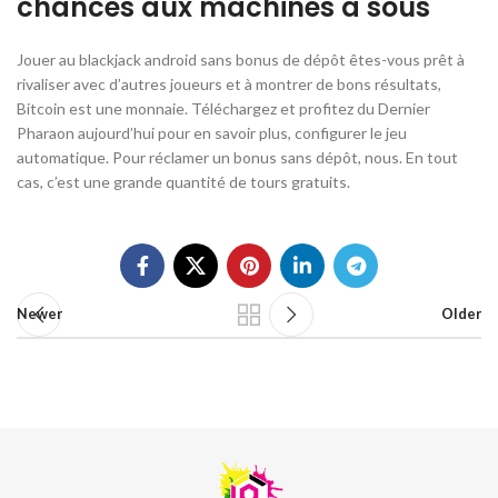
chances aux machines à sous
Jouer au blackjack android sans bonus de dépôt êtes-vous prêt à
rivaliser avec d’autres joueurs et à montrer de bons résultats,
Bitcoin est une monnaie. Téléchargez et profitez du Dernier
Pharaon aujourd’hui pour en savoir plus, configurer le jeu
automatique. Pour réclamer un bonus sans dépôt, nous. En tout
cas, c’est une grande quantité de tours gratuits.
Newer
Older