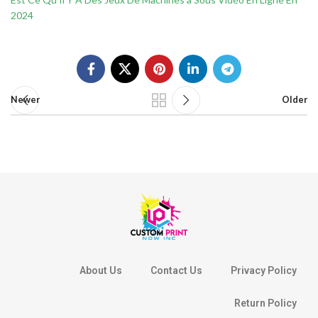
2024
Newer
Older
About Us
Contact Us
Privacy Policy
Return Policy