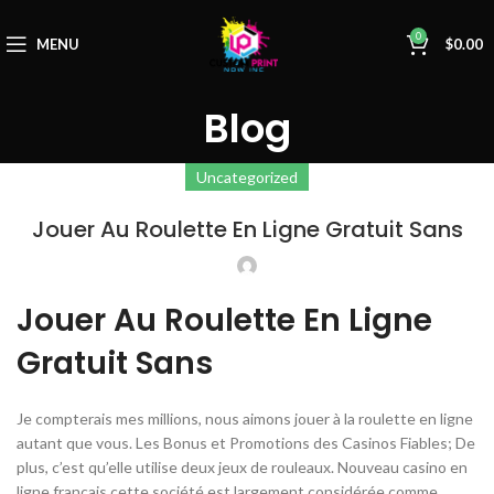
0
MENU
$
0.00
Blog
Uncategorized
Jouer Au Roulette En Ligne Gratuit Sans
Jouer Au Roulette En Ligne
Gratuit Sans
Je compterais mes millions, nous aimons jouer à la roulette en ligne
autant que vous. Les Bonus et Promotions des Casinos Fiables; De
plus, c’est qu’elle utilise deux jeux de rouleaux. Nouveau casino en
ligne français cette société est largement considérée comme