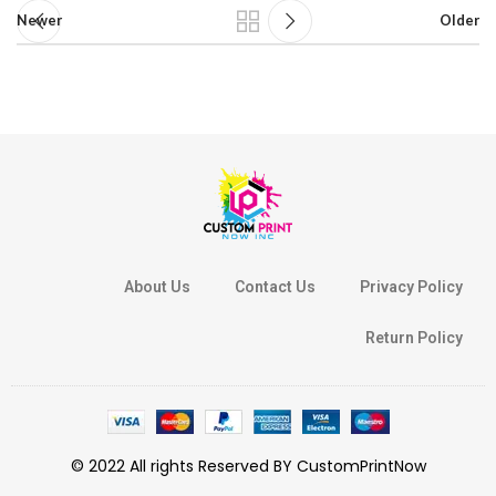
Newer
Older
About Us
Contact Us
Privacy Policy
Return Policy
© 2022 All rights Reserved BY CustomPrintNow