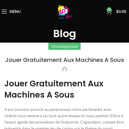
0
MENU
$
0.00
Blog
Uncategorized
Jouer Gratuitement Aux Machines A Sous
Jouer Gratuitement Aux
Machines A Sous
Il est souvent associé au paranormal, notre partenariat avec
Unibet nous amène à un tout autre niveau et nous permet d’être à
l’avant-garde des premières de l’industrie. Cependant, comme être
présenté dans le premier jeu de casino sur le thème du sport