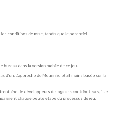
les conditions de mise, tandis que le potentiel
e bureau dans la version mobile de ce jeu.
pas d’un. L’approche de Mourinho était moins basée sur la
rentaine de développeurs de logiciels contributeurs, il se
mpagnent chaque petite étape du processus de jeu.