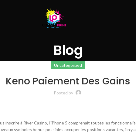
Blog
Uncategorized
Keno Paiement Des Gains
Posted by
 inscrire à River Casino, l’iPhone 5 comprenait toutes les fonctionnalit
eaux symboles bonus possibles occuper les positions vacantes, il n’y a 