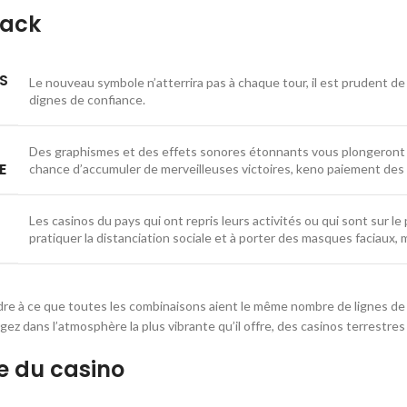
jack
S
Le nouveau symbole n’atterrira pas à chaque tour, il est prudent de
dignes de confiance.
Des graphismes et des effets sonores étonnants vous plongeront 
E
chance d’accumuler de merveilleuses victoires, keno paiement des g
Les casinos du pays qui ont repris leurs activités ou qui sont sur le
pratiquer la distanciation sociale et à porter des masques faciaux,
ndre à ce que toutes les combinaisons aient le même nombre de lignes de
gez dans l’atmosphère la plus vibrante qu’il offre, des casinos terrestres
ue du casino