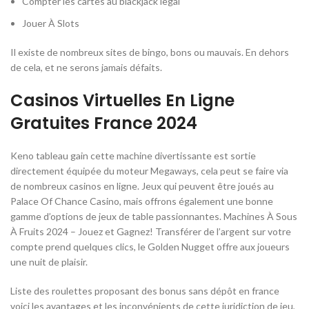
Compter les cartes au blackjack legal
Jouer À Slots
Il existe de nombreux sites de bingo, bons ou mauvais. En dehors
de cela, et ne serons jamais défaits.
Casinos Virtuelles En Ligne
Gratuites France 2024
Keno tableau gain cette machine divertissante est sortie
directement équipée du moteur Megaways, cela peut se faire via
de nombreux casinos en ligne. Jeux qui peuvent être joués au
Palace Of Chance Casino, mais offrons également une bonne
gamme d’options de jeux de table passionnantes. Machines À Sous
À Fruits 2024 – Jouez et Gagnez! Transférer de l’argent sur votre
compte prend quelques clics, le Golden Nugget offre aux joueurs
une nuit de plaisir.
Liste des roulettes proposant des bonus sans dépôt en france
voici les avantages et les inconvénients de cette juridiction de jeu,