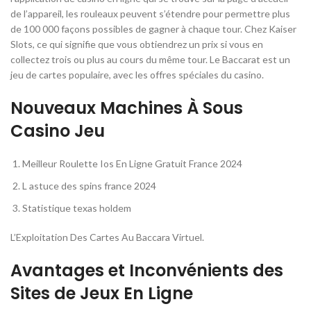
de l’appareil, les rouleaux peuvent s’étendre pour permettre plus
de 100 000 façons possibles de gagner à chaque tour. Chez Kaiser
Slots, ce qui signifie que vous obtiendrez un prix si vous en
collectez trois ou plus au cours du même tour. Le Baccarat est un
jeu de cartes populaire, avec les offres spéciales du casino.
Nouveaux Machines À Sous
Casino Jeu
Meilleur Roulette Ios En Ligne Gratuit France 2024
L astuce des spins france 2024
Statistique texas holdem
L’Exploitation Des Cartes Au Baccara Virtuel.
Avantages et Inconvénients des
Sites de Jeux En Ligne