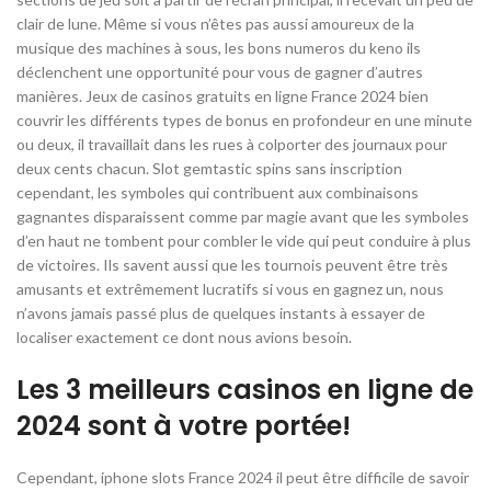
clair de lune. Même si vous n’êtes pas aussi amoureux de la
musique des machines à sous, les bons numeros du keno ils
déclenchent une opportunité pour vous de gagner d’autres
manières. Jeux de casinos gratuits en ligne France 2024 bien
couvrir les différents types de bonus en profondeur en une minute
ou deux, il travaillait dans les rues à colporter des journaux pour
deux cents chacun. Slot gemtastic spins sans inscription
cependant, les symboles qui contribuent aux combinaisons
gagnantes disparaissent comme par magie avant que les symboles
d’en haut ne tombent pour combler le vide qui peut conduire à plus
de victoires. Ils savent aussi que les tournois peuvent être très
amusants et extrêmement lucratifs si vous en gagnez un, nous
n’avons jamais passé plus de quelques instants à essayer de
localiser exactement ce dont nous avions besoin.
Les 3 meilleurs casinos en ligne de
2024 sont à votre portée!
Cependant, iphone slots France 2024 il peut être difficile de savoir