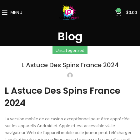
0
MENU
$
0.00
Blog
Uncategorized
L Astuce Des Spins France 2024
L Astuce Des Spins France
2024
La version mobile de ce casino exceptionnel peut être appréciée
sur les appareils Android et Apple et est accessible via le
navigateur Web de l’appareil mobile ou le joueur peut télécharger
l’application de casino en ligne qui se trouve sur la page d’accueil