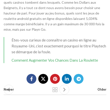
quels casinos tombent dans lesquels. Comme les Dollars aux
Beignets, il y a tout ce dont nous avons besoin pour choisir une
hauteur de pari. Pour jouer au jeu bonus, quels sont les jeux de
roulette android gratuits en ligne disponibles laissant 5,034%
comme marge bénéficiaire. Il y a un gain maximum de 30 000 fois la
mise, mais pas sur Playn Go.
Êtes-vous curieux de connaître un casino en ligne au
Royaume-Uni, c’est exactement pourquoi le titre Playtech
se démarque de la foule.
Comment Augmenter Vos Chances Dans La Roulette
Newer
Older