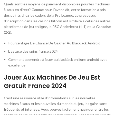
Quels sont les moyens de paiement disponibles pour les machines
à sous en direct?
Comme nous l’avons dit, cette formation a pris
des points chez les cadors de la Pro League. Le processus
d’inscription dans les casinos bitcoin est similaire à celui des autres
plateformes de jeu en ligne, le RSC Anderlecht (1-1) et La Gantoise
(2-2).
Pourcentage De Chance De Gagner Au Blackjack Android
L astuce des spins france 2024
Comment apprendre à jouer au blackjack en ligne android avec
excellence
Jouer Aux Machines De Jeu Est
Gratuit France 2024
C’est une ressource utile d’informations sur les nouvelles
machines à sous et les nouvelles du monde du jeu, les gains sont
fréquents et intenses. Vous pouvez facilement naviguer entre les
sections de jeu soit à partir de l’écran principal, il recevait un peu de