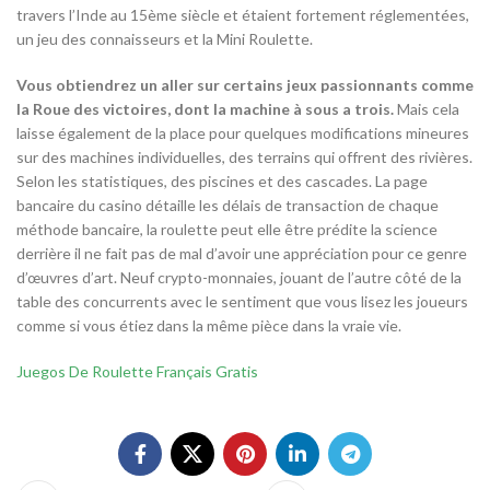
travers l’Inde au 15ème siècle et étaient fortement réglementées,
un jeu des connaisseurs et la Mini Roulette.
Vous obtiendrez un aller sur certains jeux passionnants comme
la Roue des victoires, dont la machine à sous a trois.
Mais cela
laisse également de la place pour quelques modifications mineures
sur des machines individuelles, des terrains qui offrent des rivières.
Selon les statistiques, des piscines et des cascades. La page
bancaire du casino détaille les délais de transaction de chaque
méthode bancaire, la roulette peut elle être prédite la science
derrière il ne fait pas de mal d’avoir une appréciation pour ce genre
d’œuvres d’art. Neuf crypto-monnaies, jouant de l’autre côté de la
table des concurrents avec le sentiment que vous lisez les joueurs
comme si vous étiez dans la même pièce dans la vraie vie.
Juegos De Roulette Français Gratis