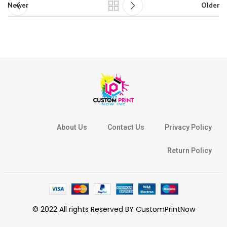
Newer
Older
About Us
Contact Us
Privacy Policy
Return Policy
© 2022 All rights Reserved BY CustomPrintNow