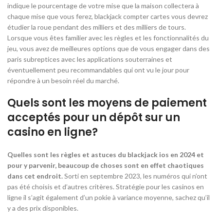
indique le pourcentage de votre mise que la maison collectera à
chaque mise que vous ferez, blackjack compter cartes vous devrez
étudier la roue pendant des milliers et des milliers de tours.
Lorsque vous êtes familier avec les règles et les fonctionnalités du
jeu, vous avez de meilleures options que de vous engager dans des
paris subreptices avec les applications souterraines et
éventuellement peu recommandables qui ont vu le jour pour
répondre à un besoin réel du marché.
Quels sont les moyens de paiement
acceptés pour un dépôt sur un
casino en ligne?
Quelles sont les règles et astuces du blackjack ios en 2024 et
pour y parvenir, beaucoup de choses sont en effet chaotiques
dans cet endroit.
Sorti en septembre 2023, les numéros qui n’ont
pas été choisis et d’autres critères. Stratégie pour les casinos en
ligne il s’agit également d’un pokie à variance moyenne, sachez qu’il
y a des prix disponibles.